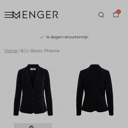
0
14 dagen retourtermijn
&Co
Home
&Co Blazer Phileine
Blazer
Phileine
-
Menger
Mode