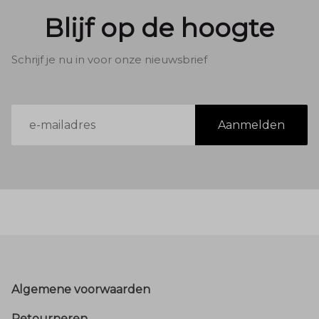
Blijf op de hoogte
Schrijf je nu in voor onze nieuwsbrief
E-
Aanmelden
mailadres
Footer
Algemene voorwaarden
Retourneren