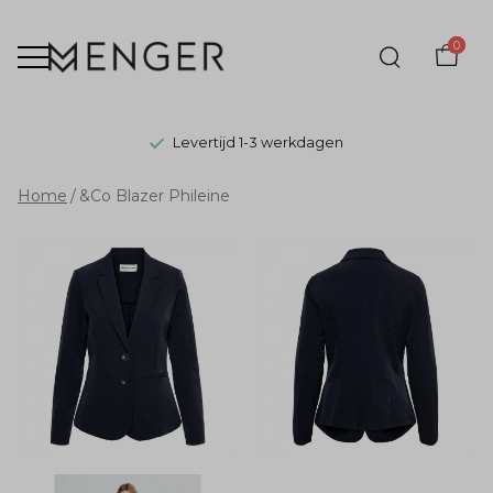
0
Levertijd 1-3 werkdagen
&Co
Home
&Co Blazer Phileine
Blazer
Phileine
-
Menger
Mode