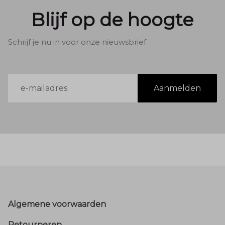
Blijf op de hoogte
Schrijf je nu in voor onze nieuwsbrief
E-
Aanmelden
mailadres
Footer
Algemene voorwaarden
Retourneren