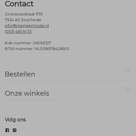
Contact
Gronausestraat 1175
7534 AG Enschede
info@mengermode.nl
(053) 461 14 73
KvK-nummer: 06063127
BTW-nummer: NL008978426B01
Bestellen
Onze winkels
Volg ons