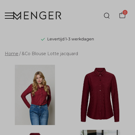
0
Levertijd 1-3 werkdagen
&Co
Home
&Co Blouse Lotte jacquard
Blouse
Lotte
jacquard
-
Menger