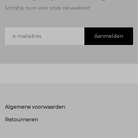
Schrijf je nu in voor onze nieuwsbrief
E-
Aanmelden
mailadres
Footer
Algemene voorwaarden
Retourneren