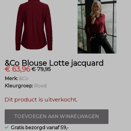
Mode
&Co Blouse Lotte jacquard
€ 63,96
€ 79,95
Merk:
&Co
Kleurgroep:
Rood
Dit product is uitverkocht.
TOEVOEGEN AAN WINKELWAGEN
Gratis bezorgd vanaf 59,-