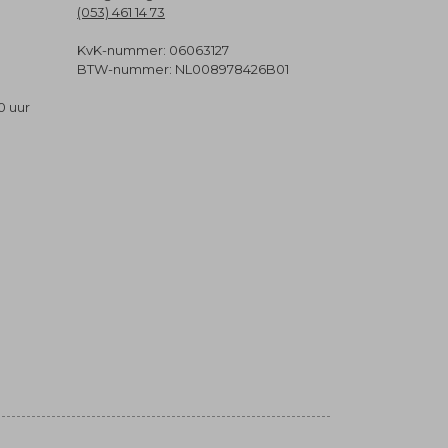
(053) 461 14 73
KvK-nummer: 06063127
BTW-nummer: NL008978426B01
0 uur