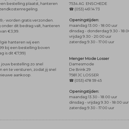
een bestelling plaatst, hanteren
7534 AG ENSCHEDE
rzendkostenregeling.
☎ (053) 461 14 73
Openingstijden:
9,- worden gratis verzonden.
maandag 13.00 - 18.00 uur
 onder dit bedrag valt, hanteren
dinsdag - donderdag 9.30 - 18.0
 van €3,99.
vrijdag 9.30 - 20.00 uur
zaterdag 9.30 - 17.00 uur
lgië hanteren wij een
99 bij een bestelling boven
g is dit €7,99)
Menger Mode Losser
Damesmode
jouw bestelling zo snel
De Brink 29
en te versturen, zodat jij snel
7581 JC LOSSER
 nieuwe aankoop.
☎ (053) 478 59 45
Openingstijden:
maandag 13.30 - 18.00 uur
dinsdag - vrijdag 9.30 - 18.00 uur
zaterdag 9.30 - 17.00 uur