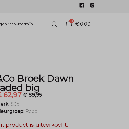
0
€ 0,00
gen retourtermijn
&Co Broek Dawn
faded big
 62,97
€ 89,95
erk:
&Co
leurgroep:
Rood
it product is uitverkocht.