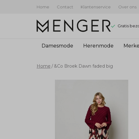
Home
Contact
Klantenservice
Over ons
Gratis bez
Damesmode
Herenmode
Merk
&Co
Home
&Co Broek Dawn faded big
Broek
Dawn
faded
big
-