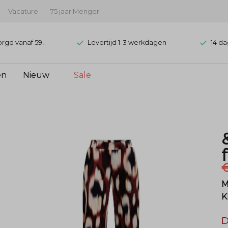
Vacature
75 jaar Menger
orgd vanaf 59,-
Levertijd 1-3 werkdagen
14 da
en
Nieuw
Sale
€
M
K
D