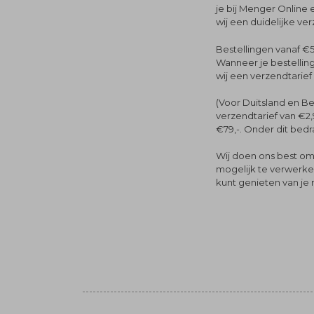
je bij Menger Online 
wij een duidelijke ve
Bestellingen vanaf €5
Wanneer je bestelling
wij een verzendtarief
(Voor Duitsland en Be
verzendtarief van €2,
€79,-. Onder dit bedra
Wij doen ons best om 
mogelijk te verwerken 
kunt genieten van je