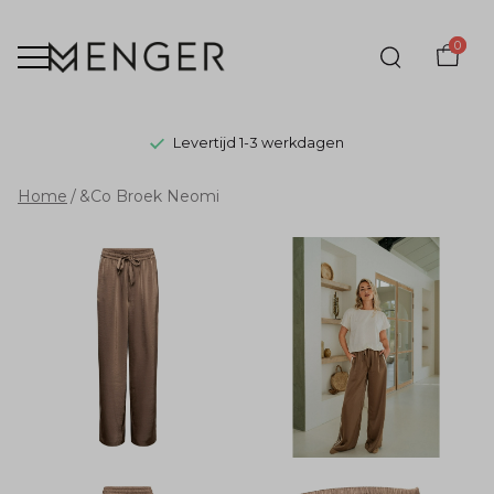
0
Levertijd 1-3 werkdagen
&Co
Home
&Co Broek Neomi
Broek
Neomi
-
Menger
Mode