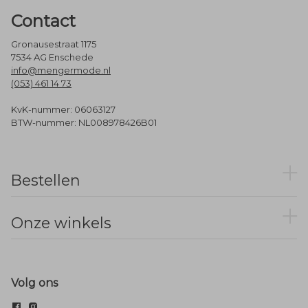
Contact
Gronausestraat 1175
7534 AG Enschede
info@mengermode.nl
(053) 461 14 73
KvK-nummer: 06063127
BTW-nummer: NL008978426B01
Bestellen
Onze winkels
Volg ons