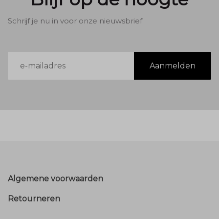
Schrijf je nu in voor onze nieuwsbrief
E-
Aanmelden
mailadres
Footer
Algemene voorwaarden
Retourneren