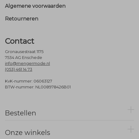
Footer
Algemene voorwaarden
Retourneren
Contact
Gronausestraat 1175
7534 AG Enschede
info@mengermode.nl
(053) 461 14 73
KvK-nummer: 06063127
BTW-nummer: NL008978426B01
Bestellen
Onze winkels