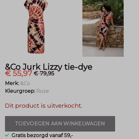
Menger
Mode
&Co Jurk Lizzy tie-dye
€ 55,97
€ 79,95
Merk:
&Co
Kleurgroep:
Roze
Dit product is uitverkocht.
TOEVOEGEN AAN WINKELWAGEN
Gratis bezorgd vanaf 59,-