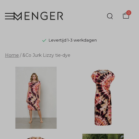
0
Levertijd 1-3 werkdagen
&Co
Home
&Co Jurk Lizzy tie-dye
Jurk
Lizzy
tie-
dye
-