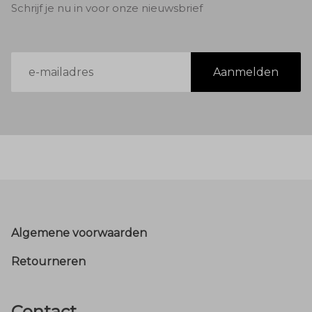
Schrijf je nu in voor onze nieuwsbrief
E-
Aanmelden
mailadres
Footer
Algemene voorwaarden
Retourneren
Contact