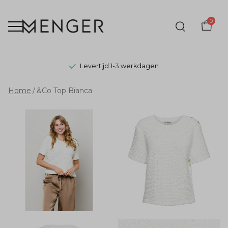
0
Levertijd 1-3 werkdagen
&Co
Home
&Co Top Bianca
Top
Bianca
-
Menger
Mode