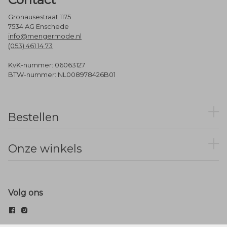
Gronausestraat 1175
7534 AG Enschede
info@mengermode.nl
(053) 461 14 73
KvK-nummer: 06063127
BTW-nummer: NL008978426B01
Bestellen
Onze winkels
Volg ons