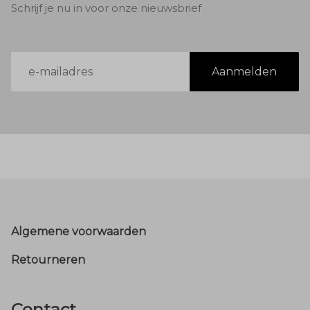
Schrijf je nu in voor onze nieuwsbrief
E-
Aanmelden
mailadres
Footer
Algemene voorwaarden
Retourneren
Contact