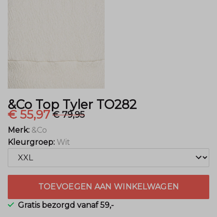
Mode
&Co Top Tyler TO282
€ 55,97
€ 79,95
Merk:
&Co
Kleurgroep:
Wit
TOEVOEGEN AAN WINKELWAGEN
Gratis bezorgd vanaf 59,-