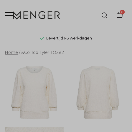
0
Levertijd 1-3 werkdagen
&Co
Home
&Co Top Tyler TO282
Top
Tyler
TO282
-
Menger