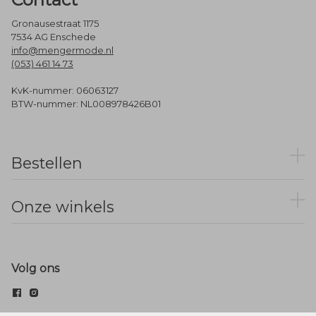
Gronausestraat 1175
7534 AG Enschede
info@mengermode.nl
(053) 461 14 73
KvK-nummer: 06063127
BTW-nummer: NL008978426B01
Bestellen
Onze winkels
Volg ons