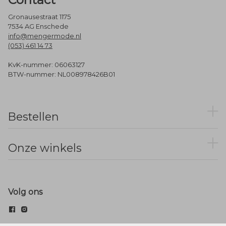
Gronausestraat 1175
7534 AG Enschede
info@mengermode.nl
(053) 461 14 73
KvK-nummer: 06063127
BTW-nummer: NL008978426B01
Bestellen
Onze winkels
Volg ons