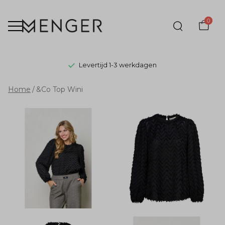
0
Levertijd 1-3 werkdagen
&Co
Home
&Co Top Wini
Top
Wini
-
Menger
Mode