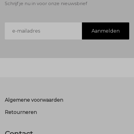
Schrijf je nu in voor onze nieuwsbrief
E-
Aanmelden
mailadres
Footer
Algemene voorwaarden
Retourneren
Contact