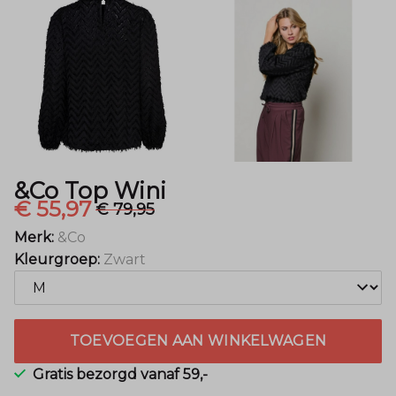
&Co Top Wini
€ 55,97
€ 79,95
Merk:
&Co
Kleurgroep:
Zwart
TOEVOEGEN AAN WINKELWAGEN
Gratis bezorgd vanaf 59,-