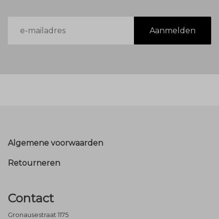
E-
Aanmelden
mailadres
Footer
Algemene voorwaarden
Retourneren
Contact
Gronausestraat 1175