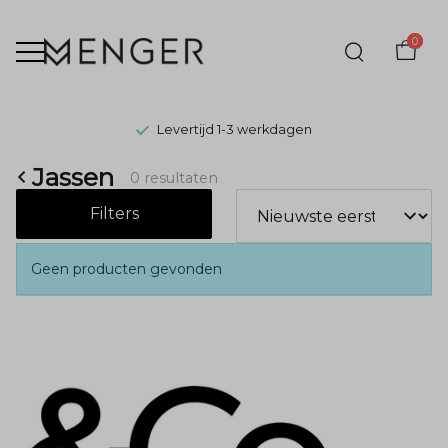
0
Levertijd 1-3 werkdagen
Jassen
Jassen
0 resultaten
-
Filters
Menger
Geen producten gevonden
Mode