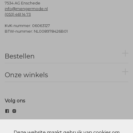
7534 AG Enschede
info@mengermode.nl
(053) 461 14 73
KvK-nummer: 06063127
BTW-nummer: NL008978426B01
Bestellen
Onze winkels
Volg ons
© Menger Mode
Deze website maakt gebruik van cookies om