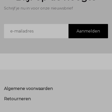
Schrijf je nu in voor onze nieuwsbrief
E-
Aanmelden
mailadres
Footer
Algemene voorwaarden
Retourneren