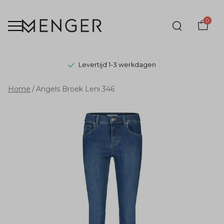
0
Levertijd 1-3 werkdagen
Angels
Home
Angels Broek Leni 346
Broek
Leni
346
-
Menger