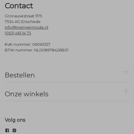
Contact
Gronausestraat 1175
7534 AG Enschede
info@mengermode.nl
(053) 461 14 73
KvK-nummer: 06063127
BTW-nummer: NL008978426B01
Bestellen
Onze winkels
Volg ons