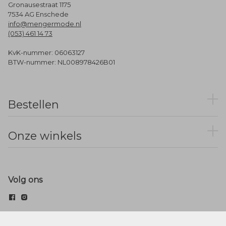
Gronausestraat 1175
7534 AG Enschede
info@mengermode.nl
(053) 461 14 73
KvK-nummer: 06063127
BTW-nummer: NL008978426B01
Bestellen
Onze winkels
Volg ons