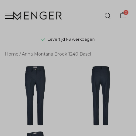
0
Levertijd 1-3 werkdagen
Anna
Home
Anna Montana Broek 1240 Basel
Montana
Broek
1240
Basel
-