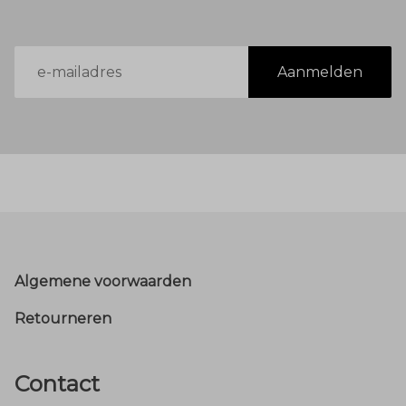
E-
Aanmelden
mailadres
Footer
Algemene voorwaarden
Retourneren
Contact