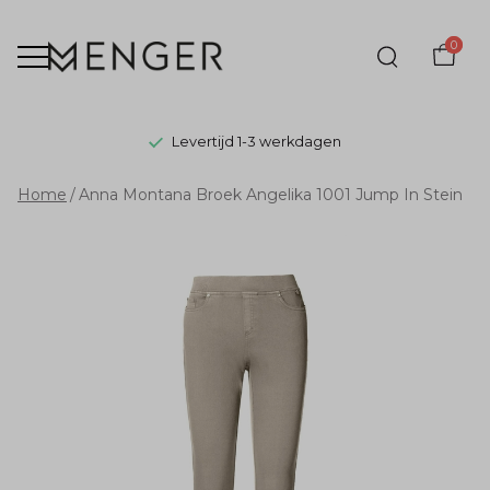
0
Levertijd 1-3 werkdagen
Anna
Home
Anna Montana Broek Angelika 1001 Jump In Stein
Montana
Broek
Angelika
1001
-