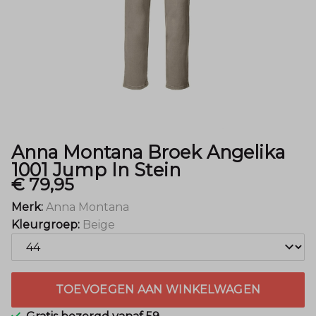
Menger
Mode
Anna Montana Broek Angelika
1001 Jump In Stein
€ 79,95
Merk:
Anna Montana
Kleurgroep:
Beige
TOEVOEGEN AAN WINKELWAGEN