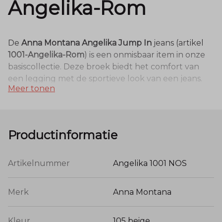
Angelika-Rom
De
Anna Montana Angelika Jump In
jeans (artikel
1001-Angelika-Rom
) is een onmisbaar item in onze
basiscollectie. Deze broek biedt het comfort van
een legging met de sportieve look van een jeans.
Meer tonen
Uitgevoerd in de kleur
105 Stein
, een prachtige
neutrale beige tint, is deze broek de ideale basis
voor talloze combinaties. Dankzij de hoge,
elastische tailleband geniet je van optimaal
Productinformatie
draagcomfort zonder knellende knopen of ritsen.
Artikelnummer
Angelika 1001 NOS
Kwaliteit en Materiaal
Merk
Anna Montana
Deze Jump In jeans is gemaakt van een zeer zachte
en soepele materiaalmix:
71% katoen, 25% polyester
Kleur
105 beige