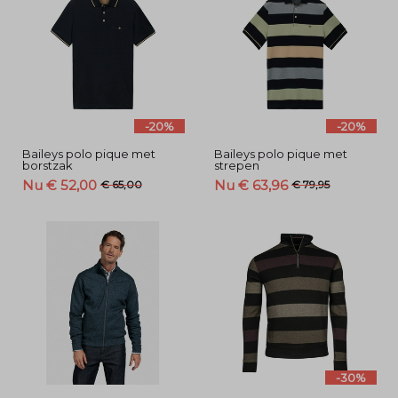
-20%
-20%
Baileys polo pique met
Baileys polo pique met
borstzak
strepen
Nu € 52,00
Nu € 63,96
€ 65,00
€ 79,95
-30%