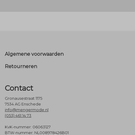
Footer
Algemene voorwaarden
Retourneren
Contact
Gronausestraat 1175
7534 AG Enschede
info@mengermode.nl
(053) 461 14 73
KvK-nummer: 06063127
BTW-nummer: NL008978426B01