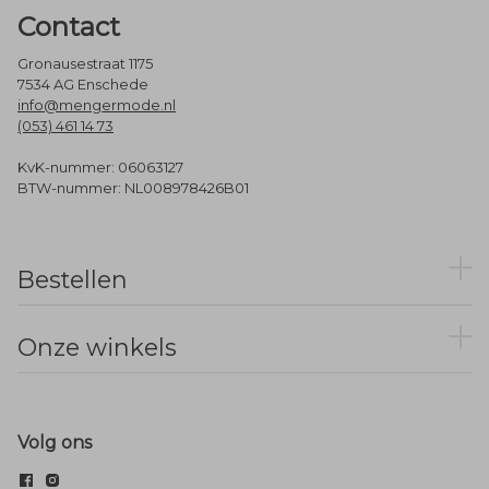
Contact
Gronausestraat 1175
7534 AG Enschede
info@mengermode.nl
(053) 461 14 73
KvK-nummer: 06063127
BTW-nummer: NL008978426B01
Bestellen
Onze winkels
Volg ons