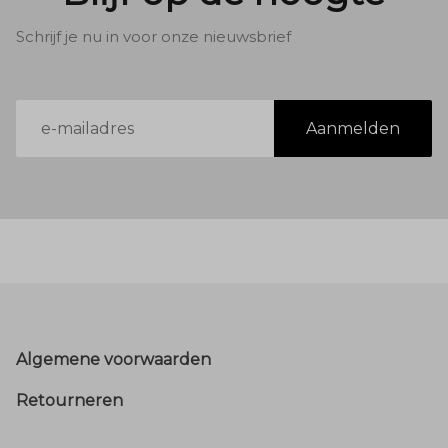
Schrijf je nu in voor onze nieuwsbrief
E-
Aanmelden
mailadres
Footer
Algemene voorwaarden
Retourneren