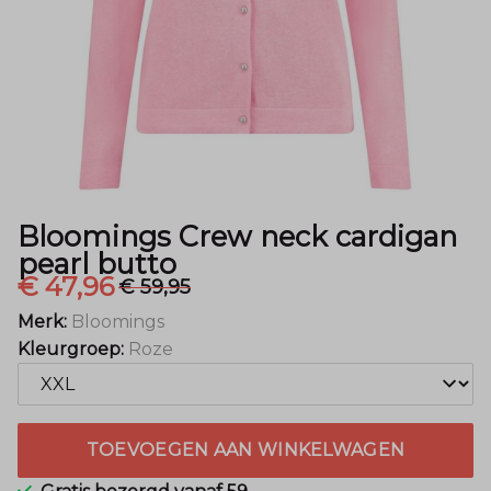
-
Menger
Mode
Bloomings Crew neck cardigan
pearl butto
€ 47,96
€ 59,95
Merk:
Bloomings
Kleurgroep:
Roze
TOEVOEGEN AAN WINKELWAGEN