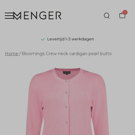
0
Levertijd 1-3 werkdagen
Bloomings
Home
Bloomings Crew neck cardigan pearl butto
Crew
neck
cardigan
pearl
butto