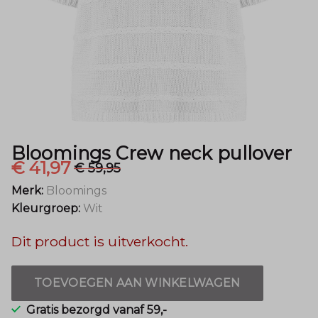
Mode
Bloomings Crew neck pullover
€ 41,97
€ 59,95
Merk:
Bloomings
Kleurgroep:
Wit
Dit product is uitverkocht.
TOEVOEGEN AAN WINKELWAGEN
Gratis bezorgd vanaf 59,-