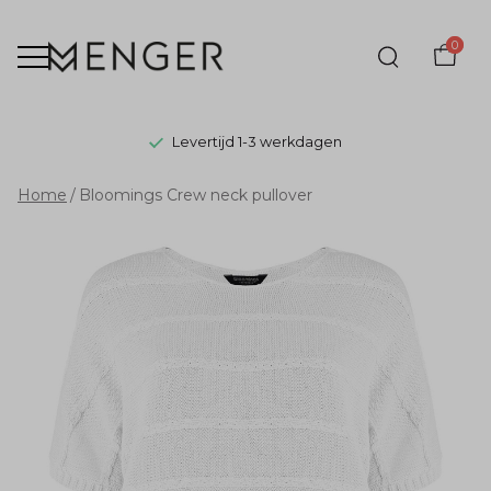
0
Levertijd 1-3 werkdagen
Bloomings
Home
Bloomings Crew neck pullover
Crew
neck
pullover
-
Menger