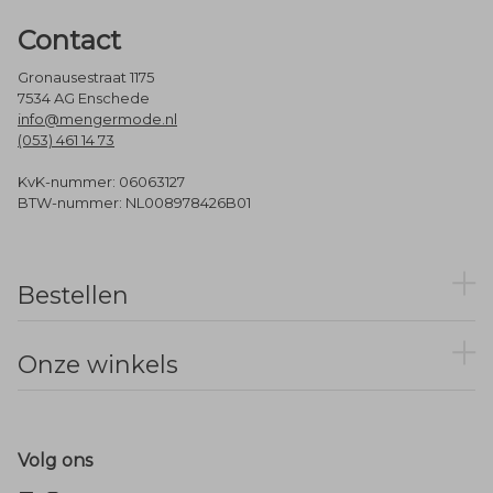
Contact
Gronausestraat 1175
7534 AG Enschede
info@mengermode.nl
(053) 461 14 73
KvK-nummer: 06063127
BTW-nummer: NL008978426B01
Bestellen
Onze winkels
Volg ons