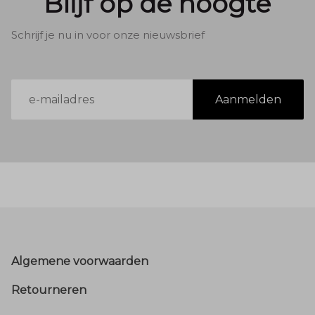
Blijf op de hoogte
Schrijf je nu in voor onze nieuwsbrief
E-
Aanmelden
mailadres
Footer
Algemene voorwaarden
Retourneren