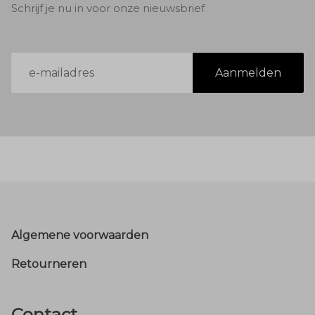
Schrijf je nu in voor onze nieuwsbrief
E-
Aanmelden
mailadres
Footer
Algemene voorwaarden
Retourneren
Contact