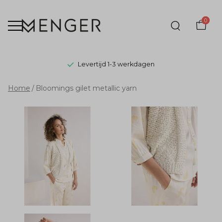
0
Levertijd 1-3 werkdagen
Bloomings
Home
Bloomings gilet metallic yarn
gilet
metallic
yarn
-
Menger