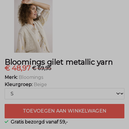
Mode
Bloomings gilet metallic yarn
€ 48,97
€ 69,95
Merk:
Bloomings
Kleurgroep:
Beige
TOEVOEGEN AAN WINKELWAGEN
Gratis bezorgd vanaf 59,-