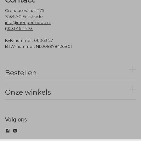
Gronausestraat 1175
7534 AG Enschede
info@mengermode.nl
(053) 461 14 73
KvK-nummer: 06063127
BTW-nummer: NL008978426B01
Bestellen
Onze winkels
Volg ons