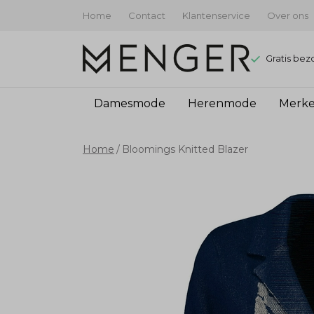
Home
Contact
Klantenservice
Over ons
Gratis bez
Damesmode
Herenmode
Merk
Bloomings
Home
Bloomings Knitted Blazer
Knitted
Blazer
-
Menger
Mode