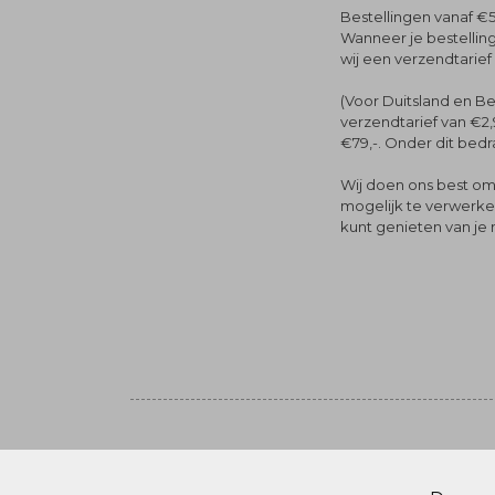
Bestellingen vanaf €5
Wanneer je bestelling
wij een verzendtarief
(Voor Duitsland en Be
verzendtarief van €2,
€79,-. Onder dit bedra
Wij doen ons best om 
mogelijk te verwerken 
kunt genieten van je
Volg ons
© Menger Mode