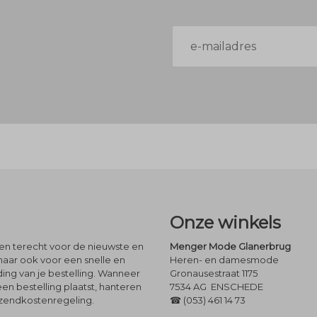
E-
mailadres
Onze winkels
leen terecht voor de nieuwste en
Menger Mode Glanerbrug
maar ook voor een snelle en
Heren- en damesmode
ng van je bestelling. Wanneer
Gronausestraat 1175
een bestelling plaatst, hanteren
7534 AG ENSCHEDE
rzendkostenregeling.
☎ (053) 461 14 73