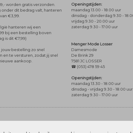
Openingstijden:
9,- worden gratis verzonden.
maandag 13.00 - 18.00 uur
 onder dit bedrag valt, hanteren
dinsdag - donderdag 9.30 - 18.0
 van €3,99.
vrijdag 9.30 - 20.00 uur
zaterdag 9.30 - 17.00 uur
lgië hanteren wij een
99 bij een bestelling boven
g is dit €7,99)
Menger Mode Losser
Damesmode
jouw bestelling zo snel
De Brink 29
en te versturen, zodat jij snel
7581 JC LOSSER
 nieuwe aankoop.
☎ (053) 478 59 45
Openingstijden:
maandag 13.30 - 18.00 uur
dinsdag - vrijdag 9.30 - 18.00 uur
zaterdag 9.30 - 17.00 uur