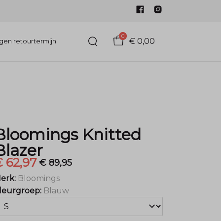
0
€ 0,00
gen retourtermijn
Bloomings Knitted
Blazer
 62,97
€ 89,95
erk:
Bloomings
leurgroep:
Blauw