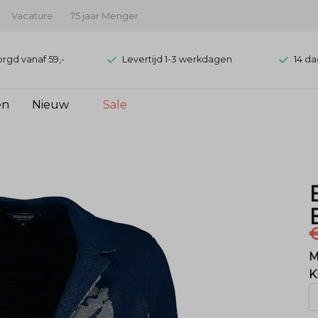
Vacature
75 jaar Menger
orgd vanaf 59,-
Levertijd 1-3 werkdagen
14 da
en
Nieuw
Sale
€
M
K