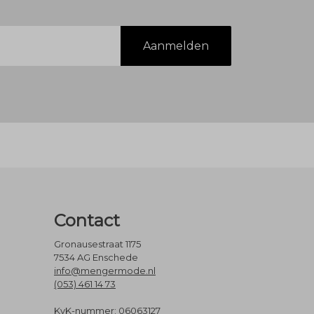
Aanmelden
Contact
Gronausestraat 1175
7534 AG Enschede
info@mengermode.nl
(053) 461 14 73
KvK-nummer: 06063127