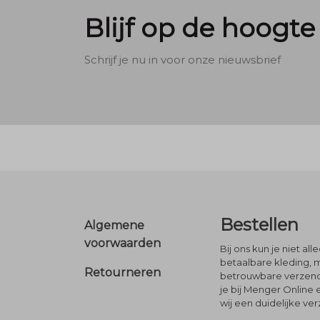
Blijf op de hoogte
Schrijf je nu in voor onze nieuwsbrief
Footer
Bestellen
Algemene
voorwaarden
Bij ons kun je niet al
betaalbare kleding, 
Retourneren
betrouwbare verzendi
je bij Menger Online 
wij een duidelijke ve