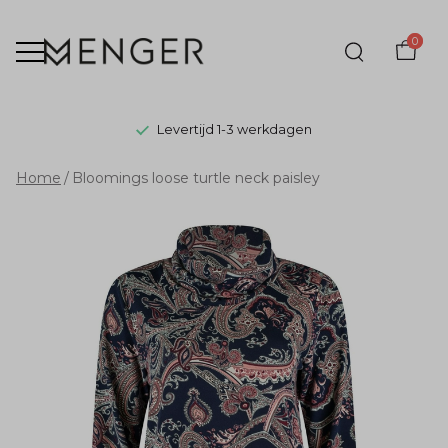
0
Levertijd 1-3 werkdagen
Bloomings
Home
Bloomings loose turtle neck paisley
loose
turtle
neck
paisley
-