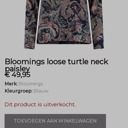
Menger
Mode
Bloomings loose turtle neck
paisley
€ 49,95
Merk:
Bloomings
Kleurgroep:
Blauw
Dit product is uitverkocht.
TOEVOEGEN AAN WINKELWAGEN