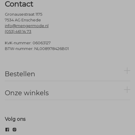
Contact
Gronausestraat 1175
7534 AG Enschede
info@mengermode.nl
(053) 461 14 73
KvK-nummer: 06063127
BTW-nummer: NL008978426B01
Bestellen
Onze winkels
Volg ons