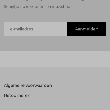
Schrijf je nu in voor onze nieuwsbrief
E-
Aanmelden
mailadres
Footer
Algemene voorwaarden
Retourneren