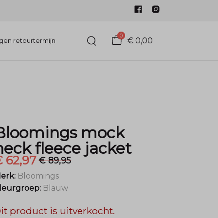
0
€ 0,00
gen retourtermijn
Bloomings mock
neck fleece jacket
 62,97
€ 89,95
erk:
Bloomings
leurgroep:
Blauw
it product is uitverkocht.