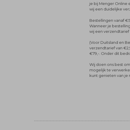
je bij Menger Online 
wij een duidelijke ve
Bestellingen vanaf €5
Wanneer je bestelling
wij een verzendtarief
(Voor Duitsland en Be
verzendtarief van €2,
€79,-. Onder dit bedra
Wij doen ons best om 
mogelijk te verwerken 
kunt genieten van je