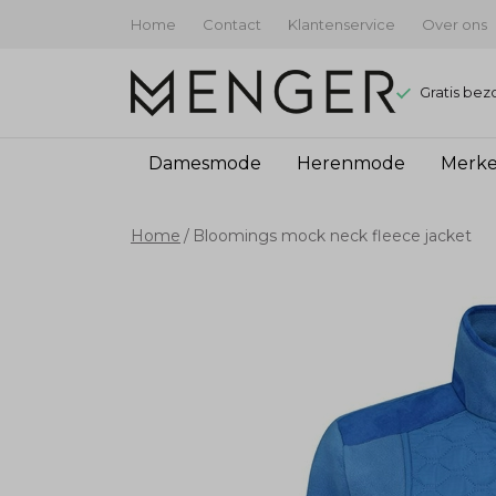
Home
Contact
Klantenservice
Over ons
Gratis bez
Damesmode
Herenmode
Merk
Bloomings
Home
Bloomings mock neck fleece jacket
mock
neck
fleece
jacket
-