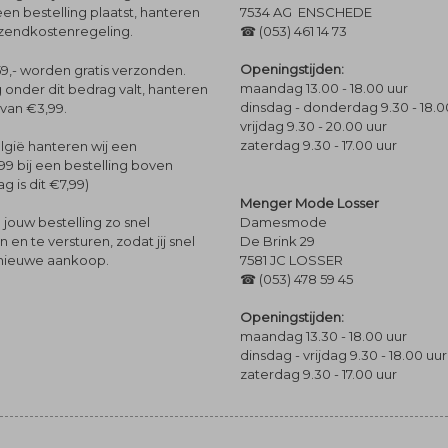
een bestelling plaatst, hanteren
7534 AG ENSCHEDE
rzendkostenregeling.
☎ (053) 461 14 73
Openingstijden:
9,- worden gratis verzonden.
maandag 13.00 - 18.00 uur
 onder dit bedrag valt, hanteren
dinsdag - donderdag 9.30 - 18.0
 van €3,99.
vrijdag 9.30 - 20.00 uur
zaterdag 9.30 - 17.00 uur
lgië hanteren wij een
99 bij een bestelling boven
g is dit €7,99)
Menger Mode Losser
Damesmode
jouw bestelling zo snel
De Brink 29
en te versturen, zodat jij snel
7581 JC LOSSER
 nieuwe aankoop.
☎ (053) 478 59 45
Openingstijden:
maandag 13.30 - 18.00 uur
dinsdag - vrijdag 9.30 - 18.00 uur
zaterdag 9.30 - 17.00 uur