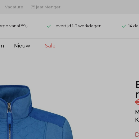
Vacature
75 jaar Menger
orgd vanaf 59,-
Levertijd 1-3 werkdagen
14 da
en
Nieuw
Sale
€
M
K
D