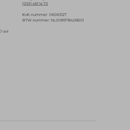
(053) 461 14 73
KvK-nummer: 06063127
BTW-nummer: NL008978426B01
0 uur