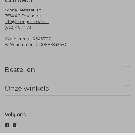
Gronausestraat 1175
7534 AG Enschede
info@mengermode.nl
(053) 461 14 73
KvK-nummer: 06063127
BTW-nummer: NL008978426B01
Bestellen
Onze winkels
Volg ons