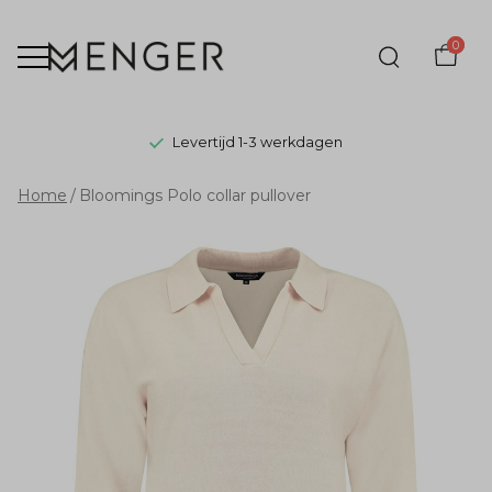
0
Levertijd 1-3 werkdagen
Bloomings
Home
Bloomings Polo collar pullover
Polo
collar
pullover
-
Menger