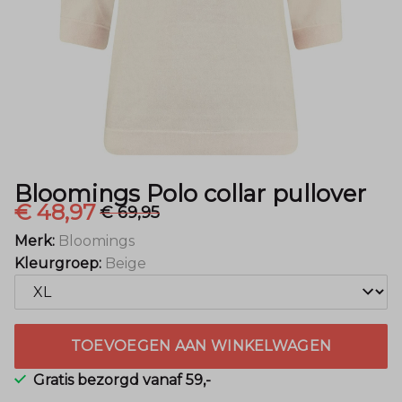
Mode
Bloomings Polo collar pullover
€ 48,97
€ 69,95
Merk:
Bloomings
Kleurgroep:
Beige
TOEVOEGEN AAN WINKELWAGEN
Gratis bezorgd vanaf 59,-