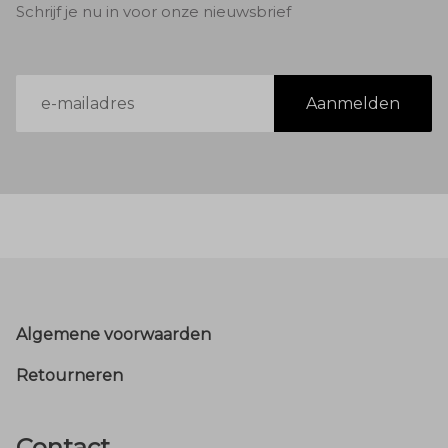
Schrijf je nu in voor onze nieuwsbrief
E-
Aanmelden
mailadres
Footer
Algemene voorwaarden
Retourneren
Contact