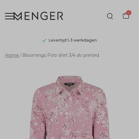
0
Levertijd 1-3 werkdagen
Bloomings
Home
Bloomings Polo shirt 3/4 slv printed
Polo
shirt
3/4
slv
printed