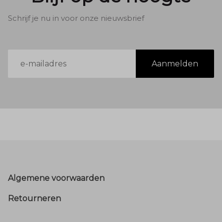
Schrijf je nu in voor onze nieuwsbrief
E-
Aanmelden
mailadres
Footer
Algemene voorwaarden
Retourneren