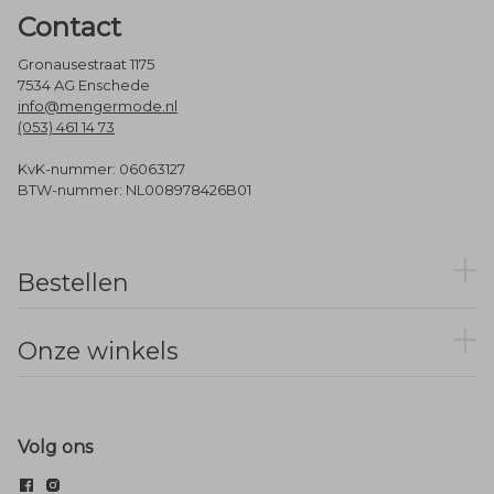
Contact
Gronausestraat 1175
7534 AG Enschede
info@mengermode.nl
(053) 461 14 73
KvK-nummer: 06063127
BTW-nummer: NL008978426B01
Bestellen
Onze winkels
Volg ons