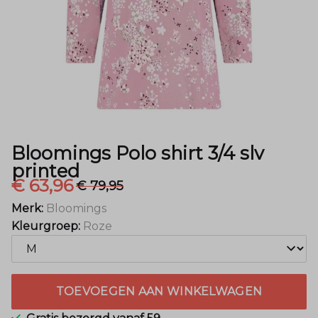
-
Menger
Mode
Bloomings Polo shirt 3/4 slv
printed
€ 63,96
€ 79,95
Merk:
Bloomings
Kleurgroep:
Roze
TOEVOEGEN AAN WINKELWAGEN