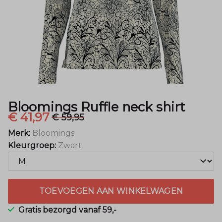
Mode
Bloomings Ruffle neck shirt
€ 41,97
€ 59,95
Merk:
Bloomings
Kleurgroep:
Zwart
TOEVOEGEN AAN WINKELWAGEN
Gratis bezorgd vanaf 59,-