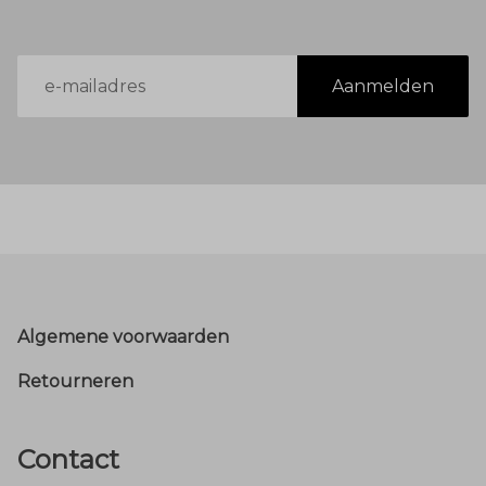
E-
Aanmelden
mailadres
Footer
Algemene voorwaarden
Retourneren
Contact