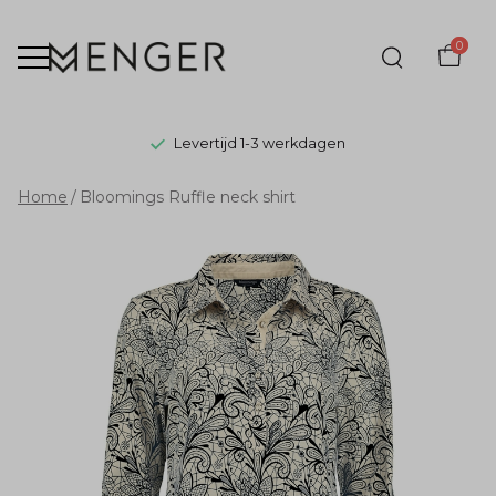
0
Levertijd 1-3 werkdagen
Bloomings
Home
Bloomings Ruffle neck shirt
Ruffle
neck
shirt
-
Menger