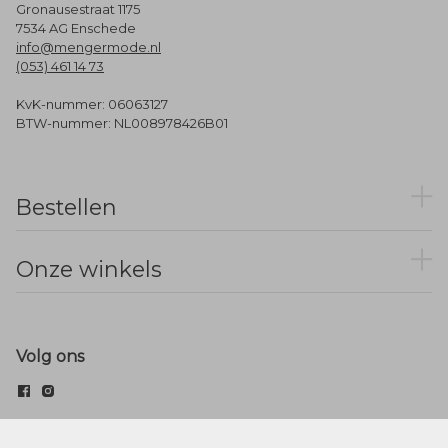
Gronausestraat 1175
7534 AG Enschede
info@mengermode.nl
(053) 461 14 73
KvK-nummer: 06063127
BTW-nummer: NL008978426B01
Bestellen
Onze winkels
Volg ons