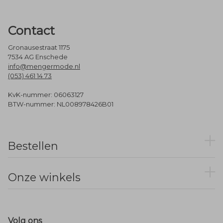
Contact
Gronausestraat 1175
7534 AG Enschede
info@mengermode.nl
(053) 461 14 73
KvK-nummer: 06063127
BTW-nummer: NL008978426B01
Bestellen
Onze winkels
Volg ons