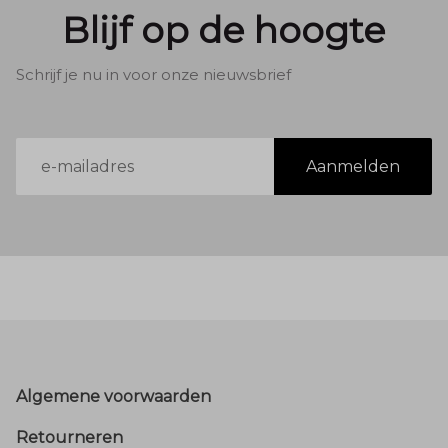
Blijf op de hoogte
Schrijf je nu in voor onze nieuwsbrief
E-
Aanmelden
mailadres
Footer
Algemene voorwaarden
Retourneren