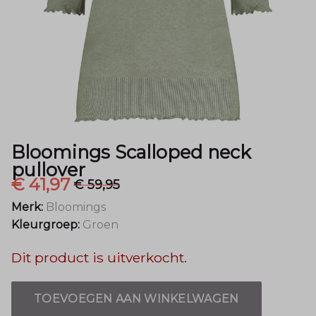
Mode
Bloomings Scalloped neck
pullover
€ 41,97
€ 59,95
Merk:
Bloomings
Kleurgroep:
Groen
Dit product is uitverkocht.
TOEVOEGEN AAN WINKELWAGEN