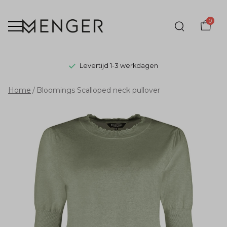
0
Levertijd 1-3 werkdagen
Bloomings
Home
Bloomings Scalloped neck pullover
Scalloped
neck
pullover
-
Menger