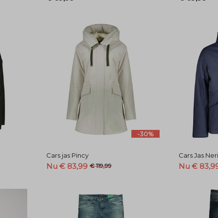
-30%
Cars jas Pincy
Cars Jas Ner
Nu € 83,99
Nu € 83,9
€ 119,99