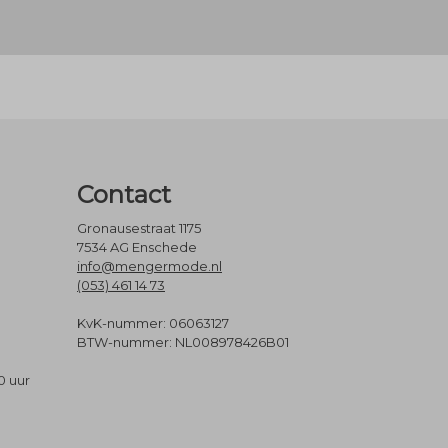
Contact
Gronausestraat 1175
7534 AG Enschede
info@mengermode.nl
(053) 461 14 73
KvK-nummer: 06063127
BTW-nummer: NL008978426B01
0 uur