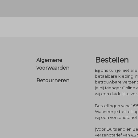
Footer
Bestellen
Algemene
voorwaarden
Bij ons kun je niet al
betaalbare kleding, 
Retourneren
betrouwbare verzendi
je bij Menger Online 
wij een duidelijke ve
Bestellingen vanaf €5
Wanneer je bestelling
wij een verzendtarief
(Voor Duitsland en Be
verzendtarief van €2,