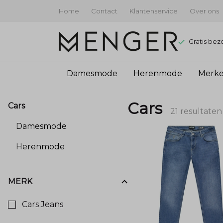
Home
Contact
Klantenservice
Over ons
Gratis bez
Damesmode
Herenmode
Merk
Cars
Cars
Cars
Jeans
21 resultaten
Damesmode
heren
Herenmode
|
Jeans
MERK
Kies een Merk om op te filteren
Cars Jeans
en