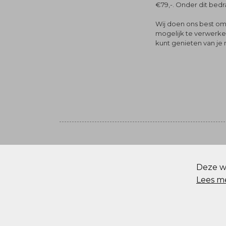
€79,-. Onder dit bedra
Wij doen ons best om 
mogelijk te verwerken 
kunt genieten van je
Volg ons
© Menger Mode
Deze we
Cookie statement
Lees m