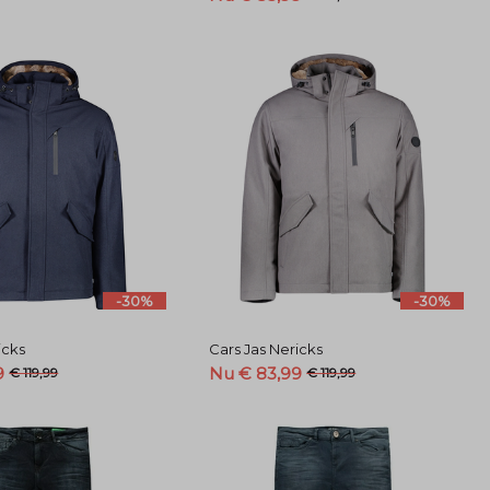
-30%
-30%
icks
Cars Jas Nericks
9
Nu € 83,99
€ 119,99
€ 119,99