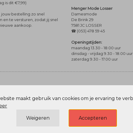
g is dit €7,99)
Menger Mode Losser
Damesmode
jouw bestelling zo snel
De Brink 29
en te versturen, zodat jij snel
7581 JC LOSSER
 nieuwe aankoop.
☎ (053) 478 59 45
Openingstijden:
maandag 13.30 - 18.00 uur
dinsdag - vrijdag 9.30 - 18.00 uur
zaterdag 9.30 - 17.00 uur
bsite maakt gebruik van cookies om je ervaring te ver
Privacy Policy
eer
Weigeren
Accepteren