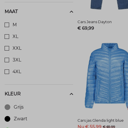
casual
MAAT
kleding
Kies een Maat om op te filteren
Cars Jeans Dayton
M
€ 69,99
|
XL
Menger
XXL
Mode
3XL
4XL
-
Menger
KLEUR
Mode
Kies een Kleur om op te filteren
Grijs
Zwart
Cars jas Glenda light blue
Nu € 55,99
€ 69,99