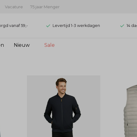
Vacature
75 jaar Menger
orgd vanaf 59,-
Levertijd 1-3 werkdagen
14 da
en
Nieuw
Sale