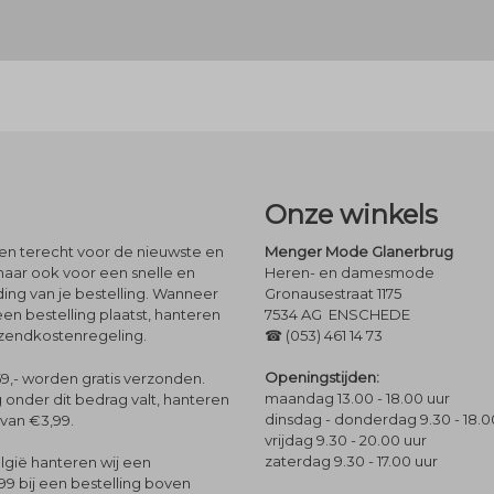
Onze winkels
leen terecht voor de nieuwste en
Menger Mode Glanerbrug
maar ook voor een snelle en
Heren- en damesmode
ng van je bestelling. Wanneer
Gronausestraat 1175
een bestelling plaatst, hanteren
7534 AG ENSCHEDE
rzendkostenregeling.
☎ (053) 461 14 73
Openingstijden:
9,- worden gratis verzonden.
maandag 13.00 - 18.00 uur
 onder dit bedrag valt, hanteren
dinsdag - donderdag 9.30 - 18.0
 van €3,99.
vrijdag 9.30 - 20.00 uur
zaterdag 9.30 - 17.00 uur
lgië hanteren wij een
99 bij een bestelling boven