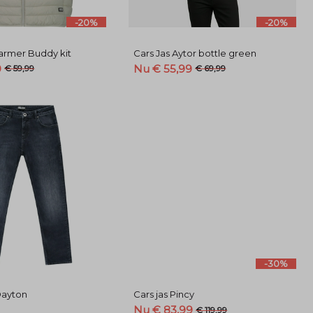
-20%
-20%
rmer Buddy kit
Cars Jas Aytor bottle green
9
Nu € 55,99
€ 59,99
€ 69,99
-30%
Dayton
Cars jas Pincy
Nu € 83,99
€ 119,99