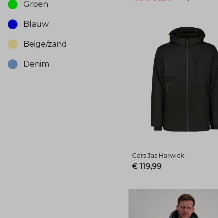
Groen
Blauw
Beige/zand
Denim
Cars Jas Harwick
€ 119,99