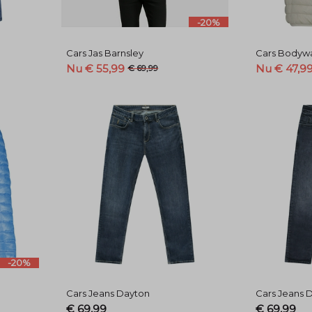
-20%
Cars Jas Barnsley
Cars Bodywa
Nu € 55,99
Nu € 47,9
€ 69,99
-20%
Cars Jeans Dayton
Cars Jeans 
€ 69,99
€ 69,99