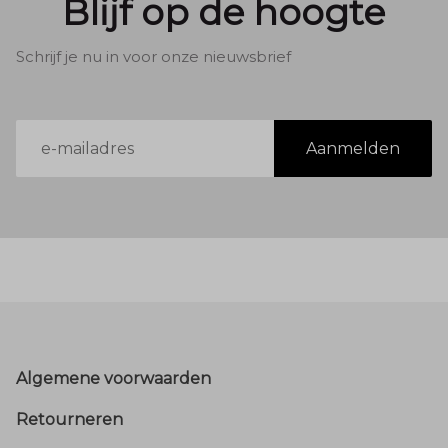
Blijf op de hoogte
Schrijf je nu in voor onze nieuwsbrief
E-
Aanmelden
mailadres
Footer
Algemene voorwaarden
Retourneren