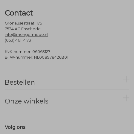
Contact
Gronausestraat 1175
7534 AG Enschede
info@mengermode.nl
(053) 461 14 73
KvK-nummer: 06063127
BTW-nummer: NL008978426B01
Bestellen
Onze winkels
Volg ons