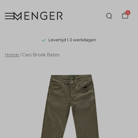
0
Levertijd 1-3 werkdagen
Cars
Home
Cars Broek Bates
Broek
Bates
-
Menger
Mode