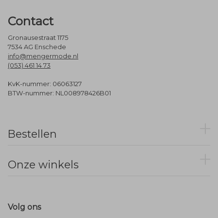
Contact
Gronausestraat 1175
7534 AG Enschede
info@mengermode.nl
(053) 461 14 73
KvK-nummer: 06063127
BTW-nummer: NL008978426B01
Bestellen
Onze winkels
Volg ons