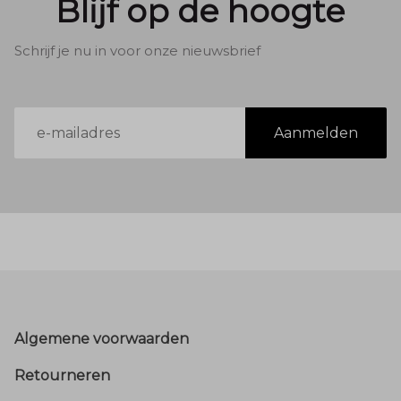
Blijf op de hoogte
Schrijf je nu in voor onze nieuwsbrief
E-
Aanmelden
mailadres
Footer
Algemene voorwaarden
Retourneren