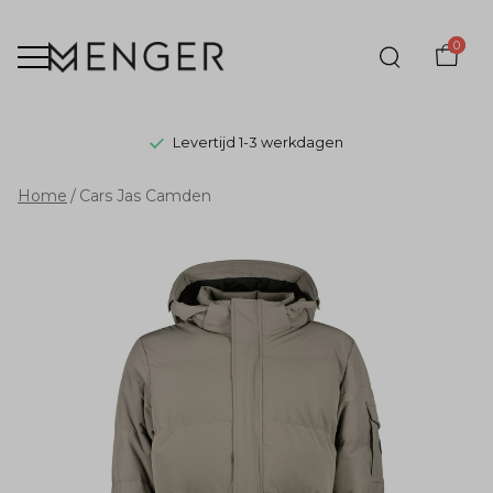
0
Levertijd 1-3 werkdagen
Cars
Home
Cars Jas Camden
Jas
Camden
-
Menger
Mode