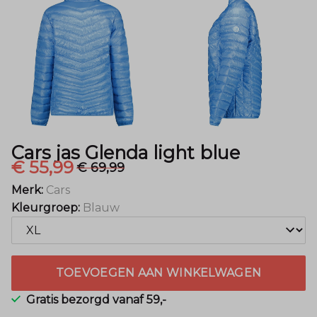
Menger
Mode
Cars jas Glenda light blue
€ 55,99
€ 69,99
Merk:
Cars
Kleurgroep:
Blauw
TOEVOEGEN AAN WINKELWAGEN
Gratis bezorgd vanaf 59,-