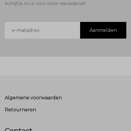
Schrijf je nu in voor onze nieuwsbrief
E-
Aanmelden
mailadres
Footer
Algemene voorwaarden
Retourneren
Contact