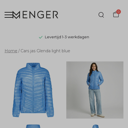
0
Levertijd 1-3 werkdagen
Cars
Home
Cars jas Glenda light blue
jas
Glenda
light
blue
-