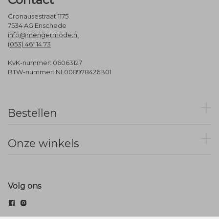
Gronausestraat 1175
7534 AG Enschede
info@mengermode.nl
(053) 461 14 73
KvK-nummer: 06063127
BTW-nummer: NL008978426B01
Bestellen
Onze winkels
Volg ons