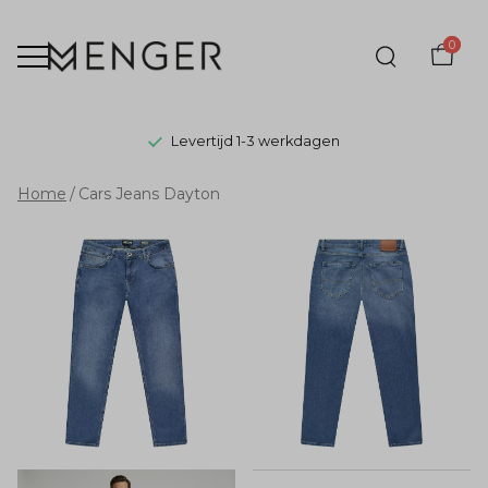
0
Levertijd 1-3 werkdagen
Cars
Home
Cars Jeans Dayton
Jeans
Dayton
-
Menger
Mode