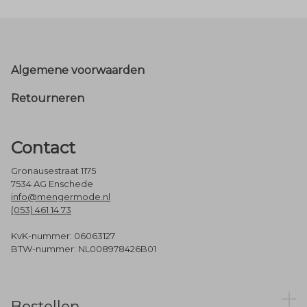
Footer
Algemene voorwaarden
Retourneren
Contact
Gronausestraat 1175
7534 AG Enschede
info@mengermode.nl
(053) 461 14 73
KvK-nummer: 06063127
BTW-nummer: NL008978426B01
Bestellen