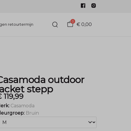
0
€ 0,00
gen retourtermijn
Casamoda outdoor
jacket stepp
 119,99
erk:
Casamoda
leurgroep:
Bruin