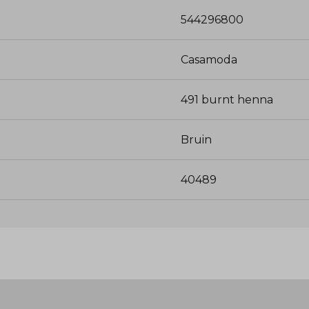
544296800
Casamoda
491 burnt henna
Bruin
40489