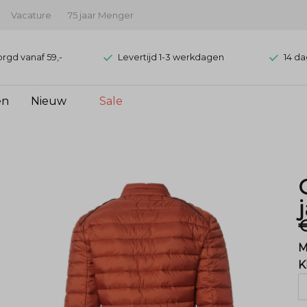
Vacature
75 jaar Menger
orgd vanaf 59,-
Levertijd 1-3 werkdagen
14 da
en
Nieuw
Sale
€
M
K