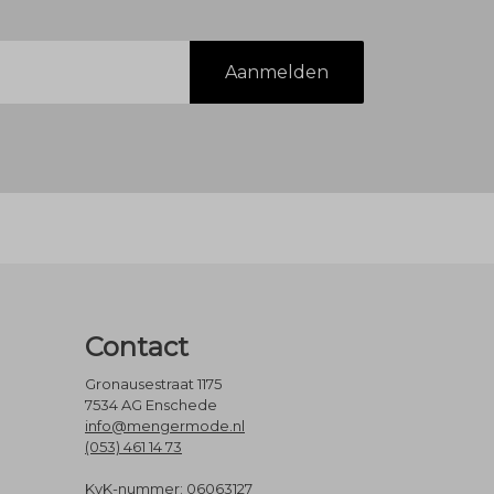
Aanmelden
Contact
Gronausestraat 1175
7534 AG Enschede
info@mengermode.nl
(053) 461 14 73
KvK-nummer: 06063127