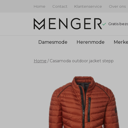
Home
Contact
Klantenservice
Over ons
Gratis bez
Damesmode
Herenmode
Merk
Casamoda
Home
Casamoda outdoor jacket stepp
outdoor
jacket
stepp
-
Menger