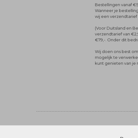
Bestellingen vanaf €5
Wanneer je bestelling
wij een verzendtarief
(Voor Duitsland en Be
verzendtarief van €2,
€79,-. Onder dit bedra
Wij doen ons best om 
mogelijk te verwerken 
kunt genieten van je
Volg ons
© Menger Mode