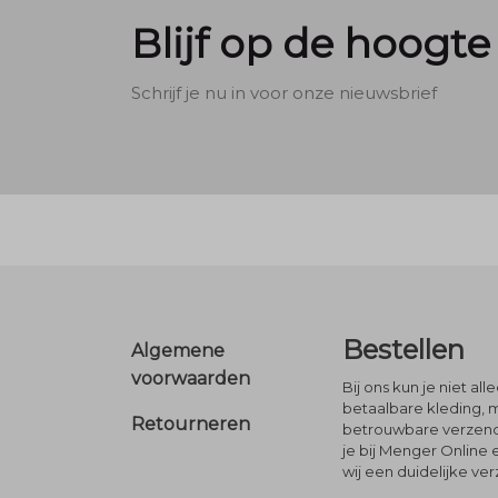
Blijf op de hoogte
Schrijf je nu in voor onze nieuwsbrief
Footer
Bestellen
Algemene
voorwaarden
Bij ons kun je niet al
betaalbare kleding, 
Retourneren
betrouwbare verzendi
je bij Menger Online 
wij een duidelijke ve