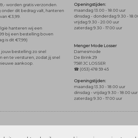
Openingstijden:
9,- worden gratis verzonden.
maandag 13.00 - 18.00 uur
 onder dit bedrag valt, hanteren
dinsdag - donderdag 9.30 - 18.0
 van €3,99.
vrijdag 9.30 - 20.00 uur
zaterdag 9.30 - 17.00 uur
lgië hanteren wij een
99 bij een bestelling boven
g is dit €7,99)
Menger Mode Losser
Damesmode
jouw bestelling zo snel
De Brink 29
en te versturen, zodat jij snel
7581 JC LOSSER
 nieuwe aankoop.
☎ (053) 478 59 45
Openingstijden:
maandag 13.30 - 18.00 uur
dinsdag - vrijdag 9.30 - 18.00 uur
zaterdag 9.30 - 17.00 uur