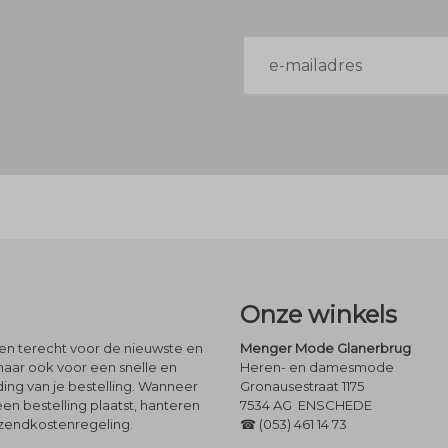
E-
mailadres
Onze winkels
leen terecht voor de nieuwste en
Menger Mode Glanerbrug
maar ook voor een snelle en
Heren- en damesmode
ng van je bestelling. Wanneer
Gronausestraat 1175
een bestelling plaatst, hanteren
7534 AG ENSCHEDE
rzendkostenregeling.
☎ (053) 461 14 73