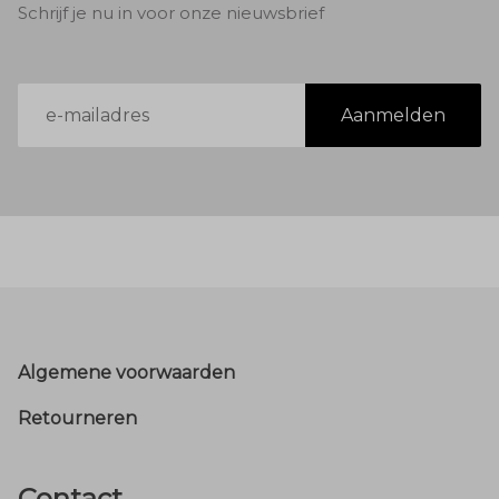
Schrijf je nu in voor onze nieuwsbrief
E-
Aanmelden
mailadres
Footer
Algemene voorwaarden
Retourneren
Contact