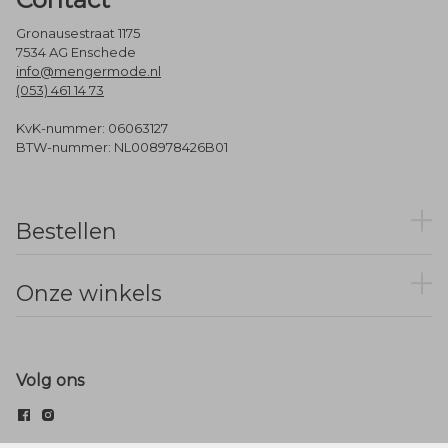
Gronausestraat 1175
7534 AG Enschede
info@mengermode.nl
(053) 461 14 73
KvK-nummer: 06063127
BTW-nummer: NL008978426B01
Bestellen
Onze winkels
Volg ons