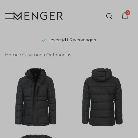
0
Levertijd 1-3 werkdagen
Casamoda
Home
Casamoda Outdoor jas
Outdoor
jas
-
Menger
Mode