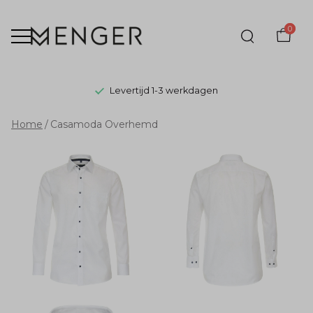
0
Levertijd 1-3 werkdagen
Casamoda
Home
Casamoda Overhemd
Overhemd
-
Menger
Mode