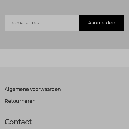
E-
Aanmelden
mailadres
Footer
Algemene voorwaarden
Retourneren
Contact