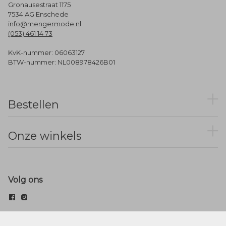
Gronausestraat 1175
7534 AG Enschede
info@mengermode.nl
(053) 461 14 73
KvK-nummer: 06063127
BTW-nummer: NL008978426B01
Bestellen
Onze winkels
Volg ons