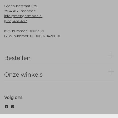
Gronausestraat 1175
7534 AG Enschede
info@mengermode.nl
(053) 461 14 73
KvK-nummer: 06063127
BTW-nummer: NL008978426B01
Bestellen
Onze winkels
Volg ons