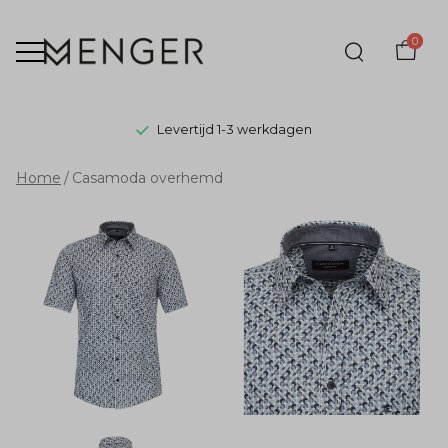
0
Levertijd 1-3 werkdagen
Casamoda
Home
Casamoda overhemd
overhemd
-
Menger
Mode