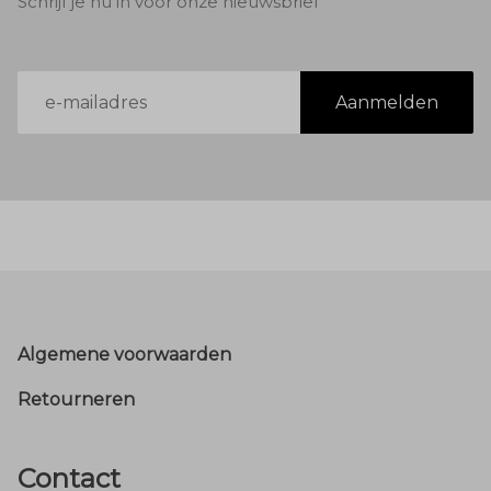
Schrijf je nu in voor onze nieuwsbrief
E-
Aanmelden
mailadres
Footer
Algemene voorwaarden
Retourneren
Contact