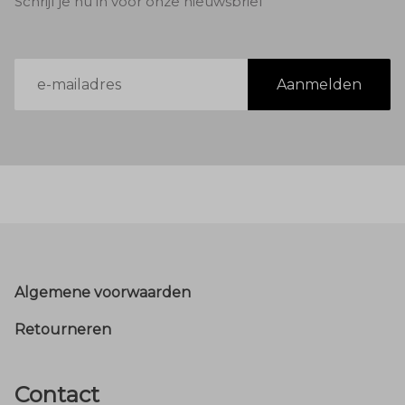
Schrijf je nu in voor onze nieuwsbrief
E-
Aanmelden
mailadres
Footer
Algemene voorwaarden
Retourneren
Contact