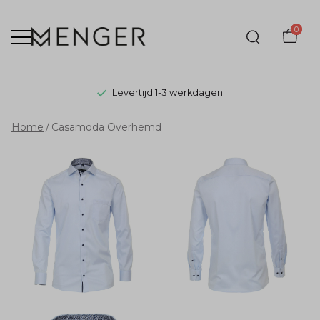
0
Levertijd 1-3 werkdagen
Casamoda
Home
Casamoda Overhemd
Overhemd
-
Menger
Mode