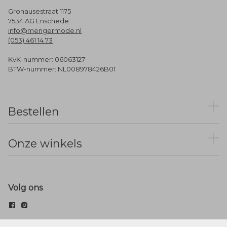
Gronausestraat 1175
7534 AG Enschede
info@mengermode.nl
(053) 461 14 73
KvK-nummer: 06063127
BTW-nummer: NL008978426B01
Bestellen
Onze winkels
Volg ons