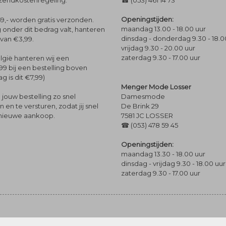
rzendkostenregeling.
☎ (053) 461 14 73
Openingstijden:
9,- worden gratis verzonden.
maandag 13.00 - 18.00 uur
 onder dit bedrag valt, hanteren
dinsdag - donderdag 9.30 - 18.0
 van €3,99.
vrijdag 9.30 - 20.00 uur
zaterdag 9.30 - 17.00 uur
lgië hanteren wij een
99 bij een bestelling boven
g is dit €7,99)
Menger Mode Losser
Damesmode
jouw bestelling zo snel
De Brink 29
en te versturen, zodat jij snel
7581 JC LOSSER
 nieuwe aankoop.
☎ (053) 478 59 45
Openingstijden:
maandag 13.30 - 18.00 uur
dinsdag - vrijdag 9.30 - 18.00 uur
zaterdag 9.30 - 17.00 uur