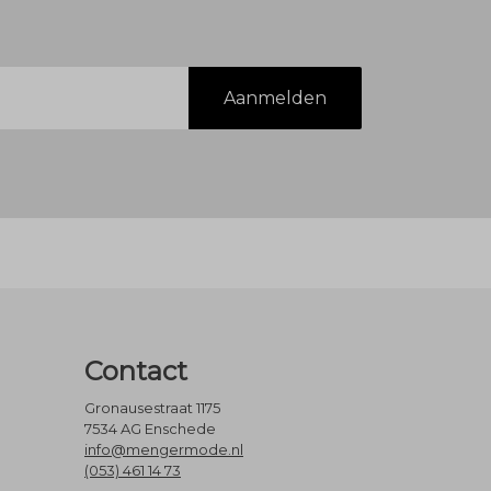
Aanmelden
Contact
Gronausestraat 1175
7534 AG Enschede
info@mengermode.nl
(053) 461 14 73