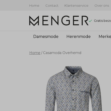
Home
Contact
Klantenservice
Over ons
Gratis bez
Damesmode
Herenmode
Merk
Casamoda
Home
Casamoda Overhemd
Overhemd
-
Menger
Mode