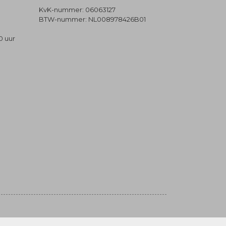
KvK-nummer: 06063127
BTW-nummer: NL008978426B01
0 uur