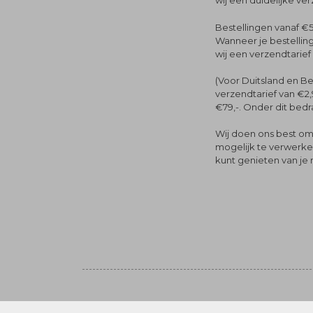
wij een duidelijke ve
Bestellingen vanaf €5
Wanneer je bestelling
wij een verzendtarief
(Voor Duitsland en Be
verzendtarief van €2,
€79,-. Onder dit bedra
Wij doen ons best om 
mogelijk te verwerken 
kunt genieten van je