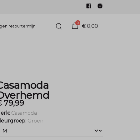
0
€ 0,00
gen retourtermijn
Casamoda
Overhemd
€ 79,99
erk:
Casamoda
leurgroep:
Groen