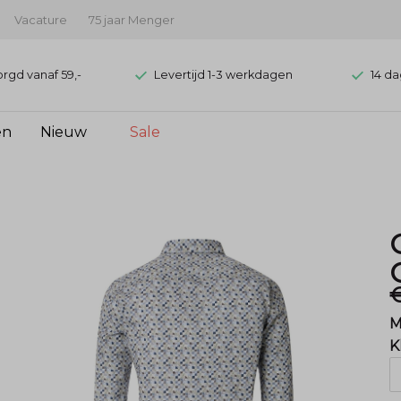
Vacature
75 jaar Menger
orgd vanaf 59,-
Levertijd 1-3 werkdagen
14 da
en
Nieuw
Sale
M
K