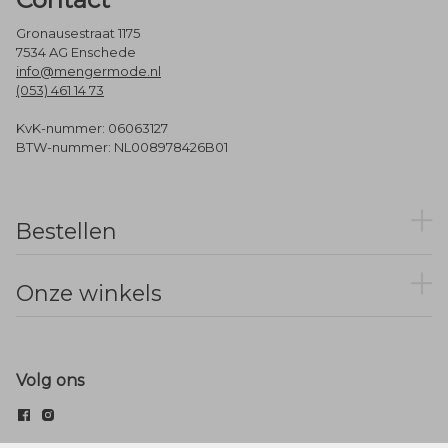
Gronausestraat 1175
7534 AG Enschede
info@mengermode.nl
(053) 461 14 73
KvK-nummer: 06063127
BTW-nummer: NL008978426B01
Bestellen
Onze winkels
Volg ons