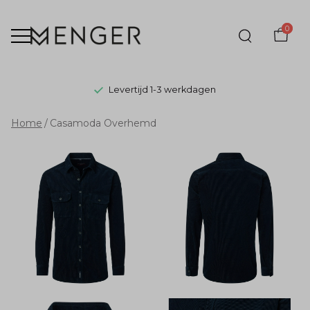
0
Levertijd 1-3 werkdagen
Casamoda
Home
Casamoda Overhemd
Overhemd
-
Menger
Mode