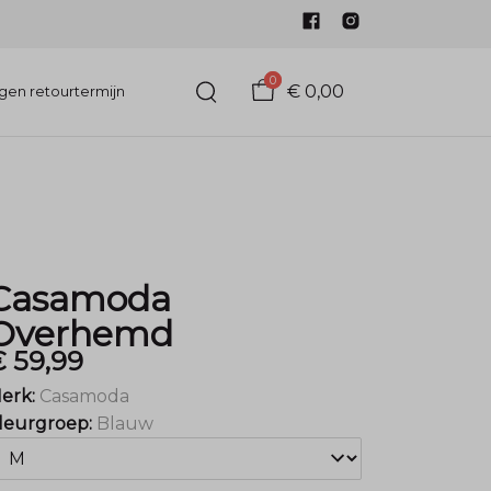
0
€ 0,00
gen retourtermijn
Casamoda
Overhemd
 59,99
erk:
Casamoda
leurgroep:
Blauw