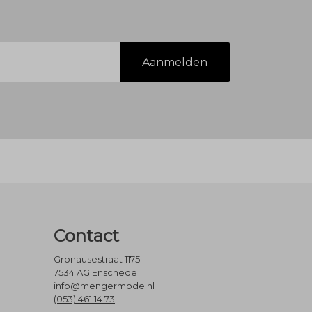
Aanmelden
Contact
Gronausestraat 1175
7534 AG Enschede
info@mengermode.nl
(053) 461 14 73