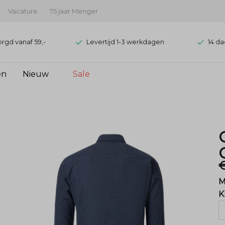
Vacature
75 jaar Menger
orgd vanaf 59,-
Levertijd 1-3 werkdagen
14 da
en
Nieuw
Sale
€
M
K