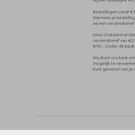
wij een duidelijke ve
Bestellingen vanaf €5
Wanneer je bestelling
wij een verzendtarief
(Voor Duitsland en Be
verzendtarief van €2,
€79,-. Onder dit bedra
Wij doen ons best om 
mogelijk te verwerken 
kunt genieten van je