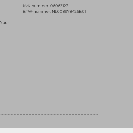
KvK-nummer: 06063127
BTW-nummer: NL008978426B01
0 uur