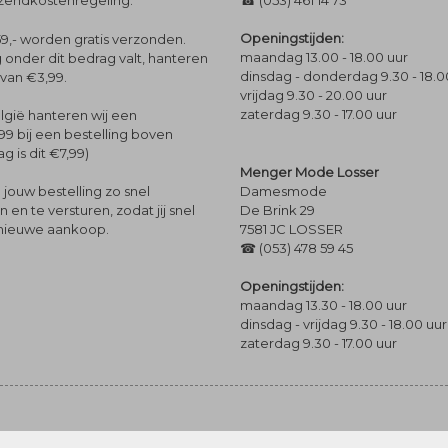
rzendkostenregeling.
☎ (053) 461 14 73
Openingstijden:
9,- worden gratis verzonden.
maandag 13.00 - 18.00 uur
 onder dit bedrag valt, hanteren
dinsdag - donderdag 9.30 - 18.0
 van €3,99.
vrijdag 9.30 - 20.00 uur
zaterdag 9.30 - 17.00 uur
lgië hanteren wij een
99 bij een bestelling boven
g is dit €7,99)
Menger Mode Losser
Damesmode
jouw bestelling zo snel
De Brink 29
en te versturen, zodat jij snel
7581 JC LOSSER
 nieuwe aankoop.
☎ (053) 478 59 45
Openingstijden:
maandag 13.30 - 18.00 uur
dinsdag - vrijdag 9.30 - 18.00 uur
zaterdag 9.30 - 17.00 uur