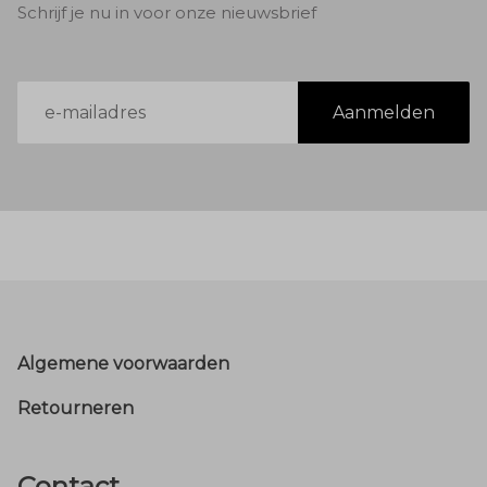
Schrijf je nu in voor onze nieuwsbrief
E-
Aanmelden
mailadres
Footer
Algemene voorwaarden
Retourneren
Contact