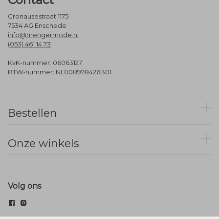
Gronausestraat 1175
7534 AG Enschede
info@mengermode.nl
(053) 461 14 73
KvK-nummer: 06063127
BTW-nummer: NL008978426B01
Bestellen
Onze winkels
Volg ons