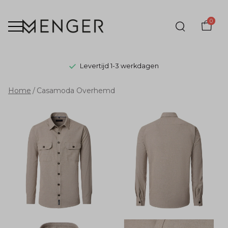
0
Levertijd 1-3 werkdagen
Casamoda
Home
Casamoda Overhemd
Overhemd
-
Menger
Mode