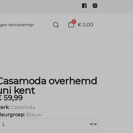
0
€ 0,00
gen retourtermijn
Casamoda overhemd
uni kent
 59,99
erk:
Casamoda
leurgroep:
Blauw