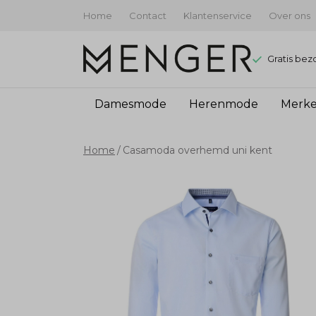
Home
Contact
Klantenservice
Over ons
Gratis bez
Damesmode
Herenmode
Merk
Casamoda
Home
Casamoda overhemd uni kent
overhemd
uni
kent
-
Menger