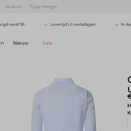
Vacature
75 jaar Menger
orgd vanaf 59,-
Levertijd 1-3 werkdagen
14 da
en
Nieuw
Sale
€
M
K