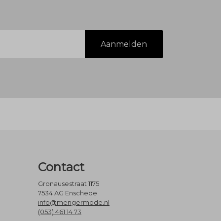
Aanmelden
Contact
Gronausestraat 1175
7534 AG Enschede
info@mengermode.nl
(053) 461 14 73