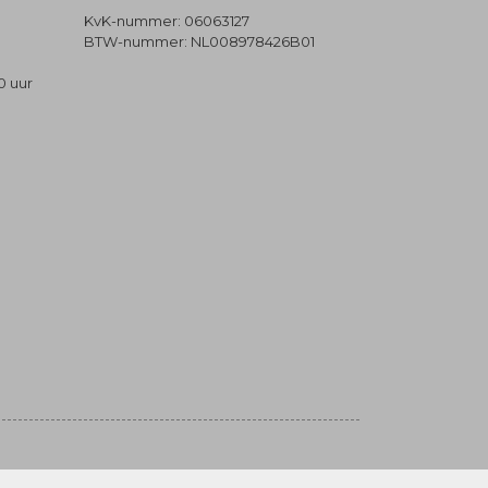
KvK-nummer: 06063127
BTW-nummer: NL008978426B01
0 uur