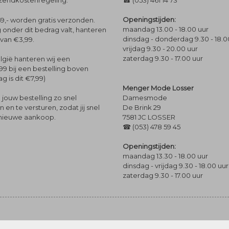
rzendkostenregeling.
☎ (053) 461 14 73
Openingstijden:
9,- worden gratis verzonden.
maandag 13.00 - 18.00 uur
 onder dit bedrag valt, hanteren
dinsdag - donderdag 9.30 - 18.0
 van €3,99.
vrijdag 9.30 - 20.00 uur
zaterdag 9.30 - 17.00 uur
lgië hanteren wij een
99 bij een bestelling boven
g is dit €7,99)
Menger Mode Losser
Damesmode
jouw bestelling zo snel
De Brink 29
en te versturen, zodat jij snel
7581 JC LOSSER
 nieuwe aankoop.
☎ (053) 478 59 45
Openingstijden:
maandag 13.30 - 18.00 uur
dinsdag - vrijdag 9.30 - 18.00 uur
zaterdag 9.30 - 17.00 uur