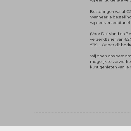
wij een duidelijke ve
Bestellingen vanaf €5
Wanneer je bestelling
wij een verzendtarief
(Voor Duitsland en Be
verzendtarief van €2,
€79,-. Onder dit bedra
Wij doen ons best om 
mogelijk te verwerken 
kunt genieten van je