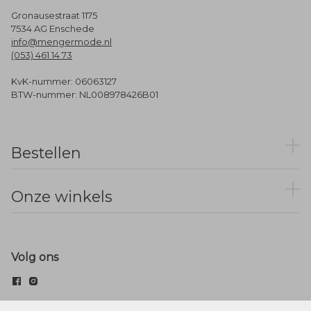
Gronausestraat 1175
7534 AG Enschede
info@mengermode.nl
(053) 461 14 73
KvK-nummer: 06063127
BTW-nummer: NL008978426B01
Bestellen
Onze winkels
Volg ons