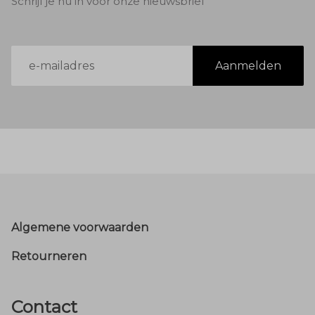
Schrijf je nu in voor onze nieuwsbrief
E-
Aanmelden
mailadres
Footer
Algemene voorwaarden
Retourneren
Contact