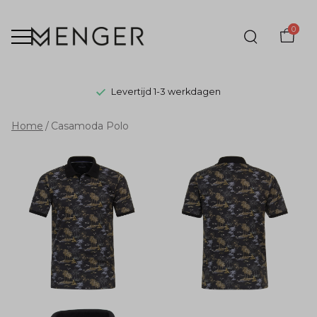
0
Levertijd 1-3 werkdagen
Casamoda
Home
Casamoda Polo
Polo
-
Menger
Mode