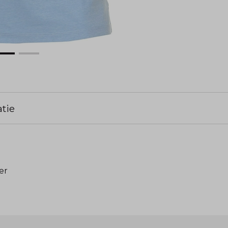
tie
er