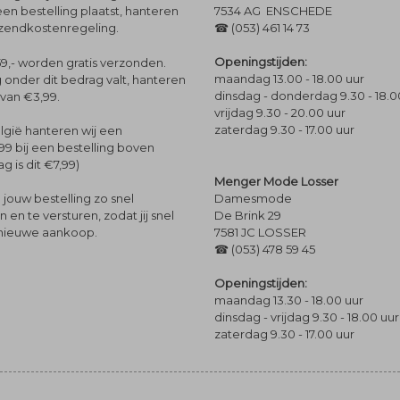
een bestelling plaatst, hanteren
7534 AG ENSCHEDE
rzendkostenregeling.
☎ (053) 461 14 73
Openingstijden:
9,- worden gratis verzonden.
maandag 13.00 - 18.00 uur
 onder dit bedrag valt, hanteren
dinsdag - donderdag 9.30 - 18.0
 van €3,99.
vrijdag 9.30 - 20.00 uur
zaterdag 9.30 - 17.00 uur
lgië hanteren wij een
99 bij een bestelling boven
g is dit €7,99)
Menger Mode Losser
Damesmode
jouw bestelling zo snel
De Brink 29
en te versturen, zodat jij snel
7581 JC LOSSER
 nieuwe aankoop.
☎ (053) 478 59 45
Openingstijden:
maandag 13.30 - 18.00 uur
dinsdag - vrijdag 9.30 - 18.00 uur
zaterdag 9.30 - 17.00 uur