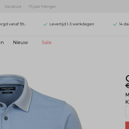
Vacature
75 jaar Menger
orgd vanaf 59,-
Levertijd 1-3 werkdagen
14 da
en
Nieuw
Sale
€
M
K