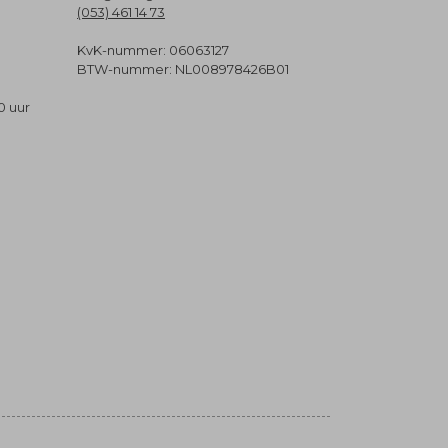
(053) 461 14 73
KvK-nummer: 06063127
BTW-nummer: NL008978426B01
0 uur