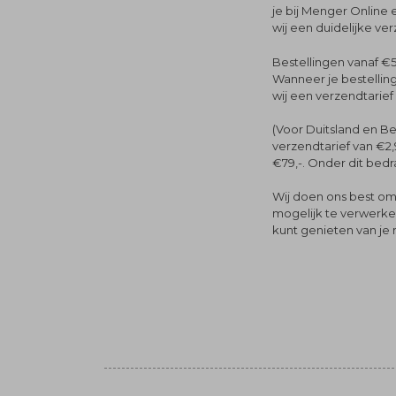
je bij Menger Online 
wij een duidelijke ve
Bestellingen vanaf €5
Wanneer je bestelling
wij een verzendtarief
(Voor Duitsland en Be
verzendtarief van €2,
€79,-. Onder dit bedra
Wij doen ons best om 
mogelijk te verwerken 
kunt genieten van je