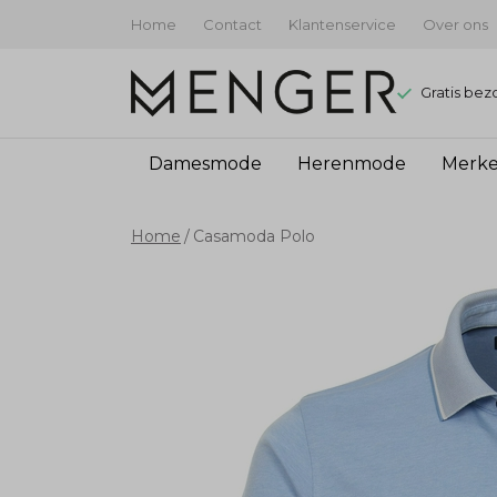
Home
Contact
Klantenservice
Over ons
Gratis bez
Damesmode
Herenmode
Merk
Casamoda
Home
Casamoda Polo
Polo
-
Menger
Mode