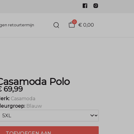
0
€ 0,00
gen retourtermijn
Casamoda Polo
 69,99
erk:
Casamoda
leurgroep:
Blauw
TOEVOEGEN AAN