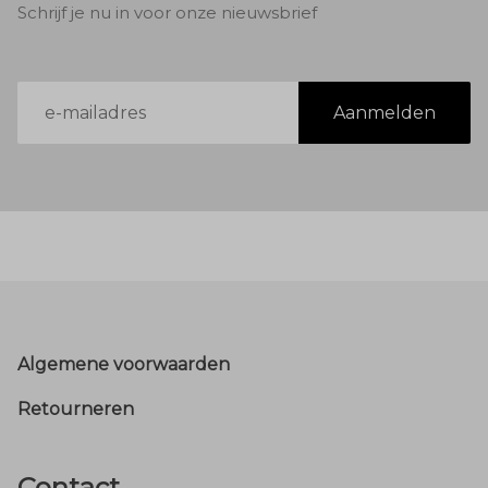
Schrijf je nu in voor onze nieuwsbrief
E-
Aanmelden
mailadres
Footer
Algemene voorwaarden
Retourneren
Contact