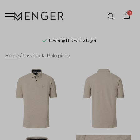
0
Levertijd 1-3 werkdagen
Casamoda
Home
Casamoda Polo pique
Polo
pique
-
Menger
Mode