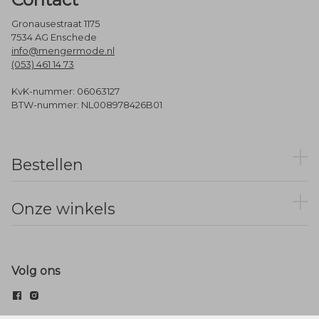
Gronausestraat 1175
7534 AG Enschede
info@mengermode.nl
(053) 461 14 73
KvK-nummer: 06063127
BTW-nummer: NL008978426B01
Bestellen
Onze winkels
Volg ons