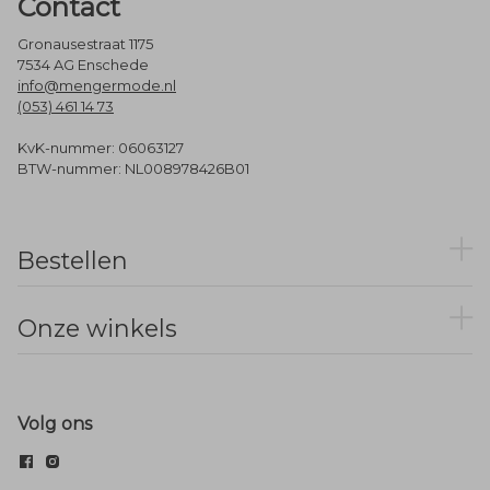
Contact
Gronausestraat 1175
7534 AG Enschede
info@mengermode.nl
(053) 461 14 73
KvK-nummer: 06063127
BTW-nummer: NL008978426B01
Bestellen
Onze winkels
Volg ons