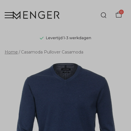
0
Levertijd 1-3 werkdagen
Casamoda
Home
Casamoda Pullover Casamoda
Pullover
Casamoda
-
Menger
Mode