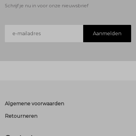
Schrijf je nu in voor onze nieuwsbrief
E-
Aanmelden
mailadres
Footer
Algemene voorwaarden
Retourneren