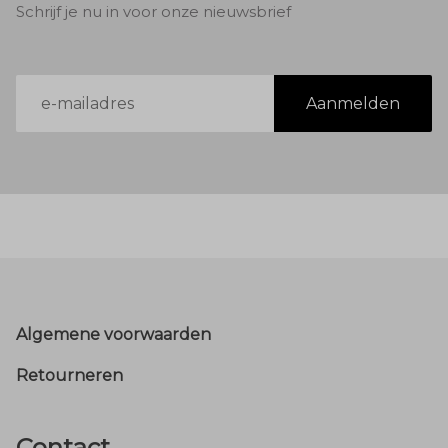
Schrijf je nu in voor onze nieuwsbrief
E-
Aanmelden
mailadres
Footer
Algemene voorwaarden
Retourneren
Contact