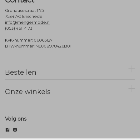
Gronausestraat 1175
7534 AG Enschede
info@mengermode.nl
(053) 461 14 73
KvK-nummer: 06063127
BTW-nummer: NL008978426B01
Bestellen
Onze winkels
Volg ons