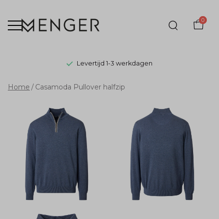
0
Levertijd 1-3 werkdagen
Casamoda
Home
Casamoda Pullover halfzip
Pullover
halfzip
-
Menger
Mode