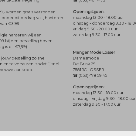
rzendkostenregeling.
☎ (053) 461 14 73
Openingstijden:
9,- worden gratis verzonden.
maandag 13.00 - 18.00 uur
 onder dit bedrag valt, hanteren
dinsdag - donderdag 9.30 - 18.0
 van €3,99.
vrijdag 9.30 - 20.00 uur
zaterdag 9.30 - 17.00 uur
lgië hanteren wij een
99 bij een bestelling boven
g is dit €7,99)
Menger Mode Losser
Damesmode
jouw bestelling zo snel
De Brink 29
en te versturen, zodat jij snel
7581 JC LOSSER
 nieuwe aankoop.
☎ (053) 478 59 45
Openingstijden:
maandag 13.30 - 18.00 uur
dinsdag - vrijdag 9.30 - 18.00 uur
zaterdag 9.30 - 17.00 uur