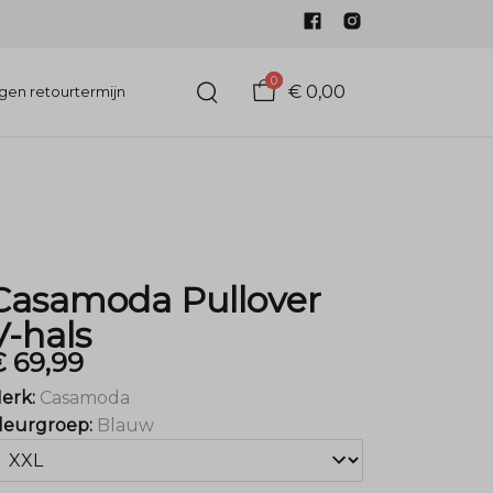
0
€ 0,00
gen retourtermijn
Casamoda Pullover
V-hals
 69,99
erk:
Casamoda
leurgroep:
Blauw