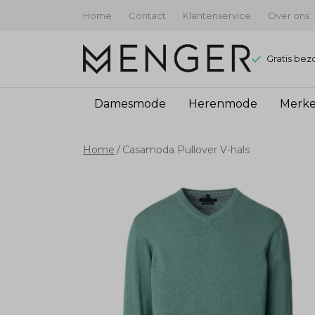
Home
Contact
Klantenservice
Over ons
Gratis bez
Damesmode
Herenmode
Merk
Casamoda
Home
Casamoda Pullover V-hals
Pullover
V-
hals
-
Menger