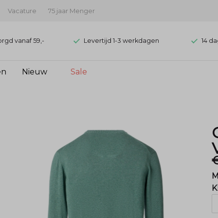
Vacature
75 jaar Menger
orgd vanaf 59,-
Levertijd 1-3 werkdagen
14 da
en
Nieuw
Sale
€
M
K