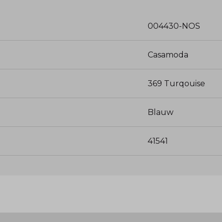
004430-NOS
Casamoda
369 Turqouise
Blauw
41541