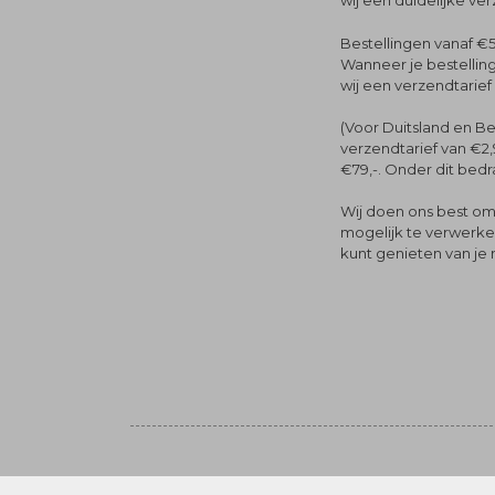
wij een duidelijke ve
Bestellingen vanaf €5
Wanneer je bestelling
wij een verzendtarief
(Voor Duitsland en Be
verzendtarief van €2,
€79,-. Onder dit bedra
Wij doen ons best om 
mogelijk te verwerken 
kunt genieten van je