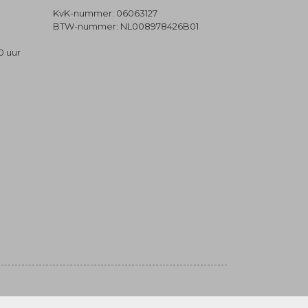
KvK-nummer: 06063127
BTW-nummer: NL008978426B01
0 uur