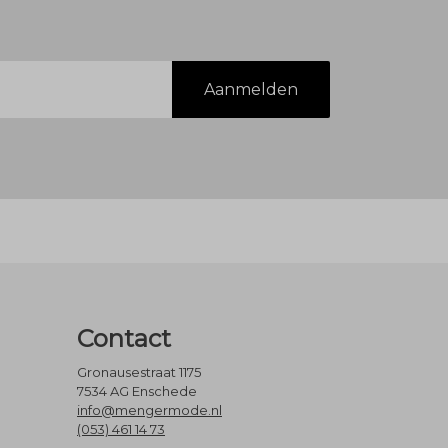
Aanmelden
Contact
Gronausestraat 1175
7534 AG Enschede
info@mengermode.nl
(053) 461 14 73