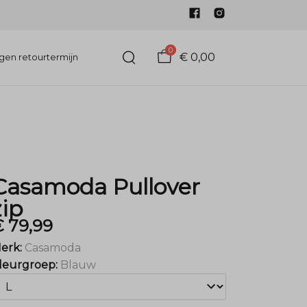
0
€ 0,00
gen retourtermijn
Casamoda Pullover
zip
€ 79,99
erk:
Casamoda
leurgroep:
Blauw