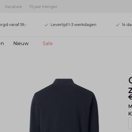
Vacature
75 jaar Menger
orgd vanaf 59,-
Levertijd 1-3 werkdagen
14 da
en
Nieuw
Sale
M
K