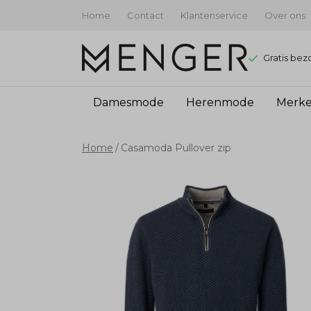
Home
Contact
Klantenservice
Over ons
Gratis bez
Damesmode
Herenmode
Merk
Casamoda
Home
Casamoda Pullover zip
Pullover
zip
-
Menger
Mode