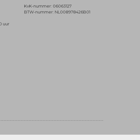
KvK-nummer: 06063127
BTW-nummer: NL008978426B01
0 uur