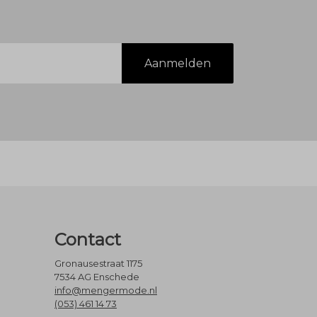
Aanmelden
Contact
Gronausestraat 1175
7534 AG Enschede
info@mengermode.nl
(053) 461 14 73