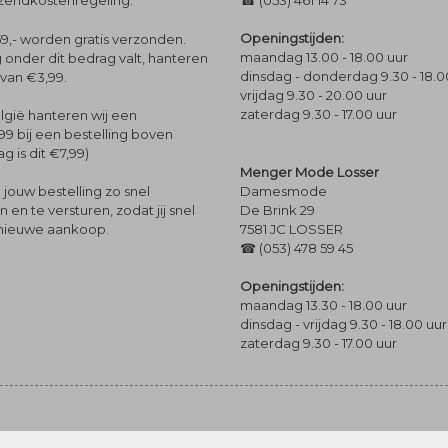
rzendkostenregeling.
☎ (053) 461 14 73
Openingstijden:
9,- worden gratis verzonden.
maandag 13.00 - 18.00 uur
 onder dit bedrag valt, hanteren
dinsdag - donderdag 9.30 - 18.0
 van €3,99.
vrijdag 9.30 - 20.00 uur
zaterdag 9.30 - 17.00 uur
lgië hanteren wij een
99 bij een bestelling boven
g is dit €7,99)
Menger Mode Losser
Damesmode
jouw bestelling zo snel
De Brink 29
en te versturen, zodat jij snel
7581 JC LOSSER
 nieuwe aankoop.
☎ (053) 478 59 45
Openingstijden:
maandag 13.30 - 18.00 uur
dinsdag - vrijdag 9.30 - 18.00 uur
zaterdag 9.30 - 17.00 uur