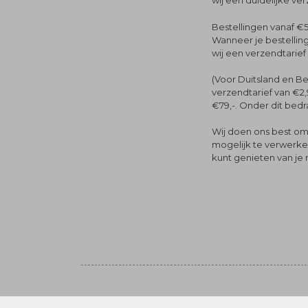
wij een duidelijke ve
Bestellingen vanaf €5
Wanneer je bestelling
wij een verzendtarief
(Voor Duitsland en Be
verzendtarief van €2,
€79,-. Onder dit bedra
Wij doen ons best om 
mogelijk te verwerken 
kunt genieten van je