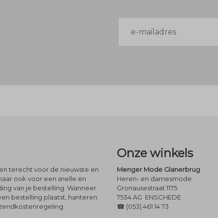
E-
mailadres
Onze winkels
leen terecht voor de nieuwste en
Menger Mode Glanerbrug
maar ook voor een snelle en
Heren- en damesmode
ng van je bestelling. Wanneer
Gronausestraat 1175
een bestelling plaatst, hanteren
7534 AG ENSCHEDE
rzendkostenregeling.
☎ (053) 461 14 73