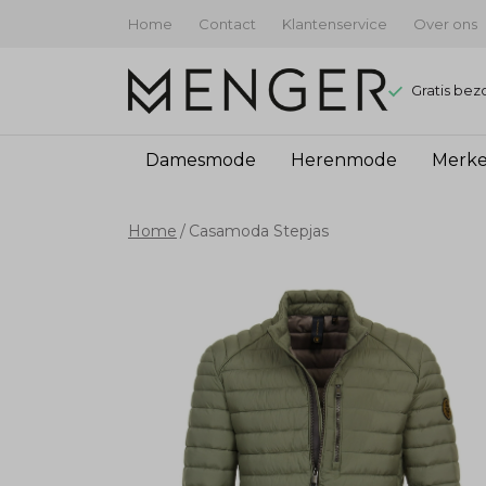
Home
Contact
Klantenservice
Over ons
Gratis bez
Damesmode
Herenmode
Merk
Casamoda
Home
Casamoda Stepjas
Stepjas
-
Menger
Mode