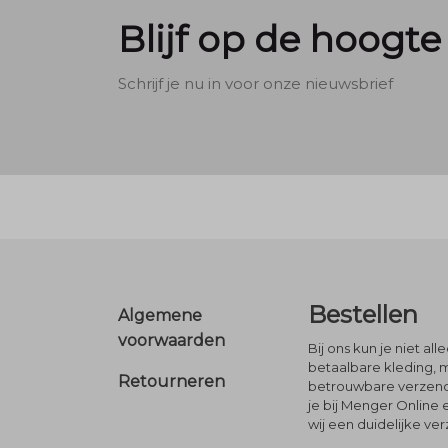
Blijf op de hoogte
Schrijf je nu in voor onze nieuwsbrief
Footer
Bestellen
Algemene
voorwaarden
Bij ons kun je niet al
betaalbare kleding, 
Retourneren
betrouwbare verzendi
je bij Menger Online 
wij een duidelijke ve