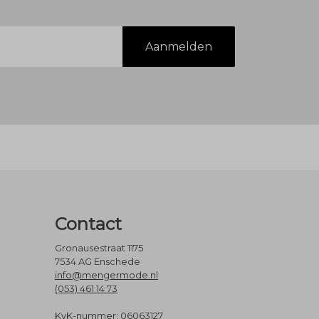
Aanmelden
Contact
Gronausestraat 1175
7534 AG Enschede
info@mengermode.nl
(053) 461 14 73
KvK-nummer: 06063127