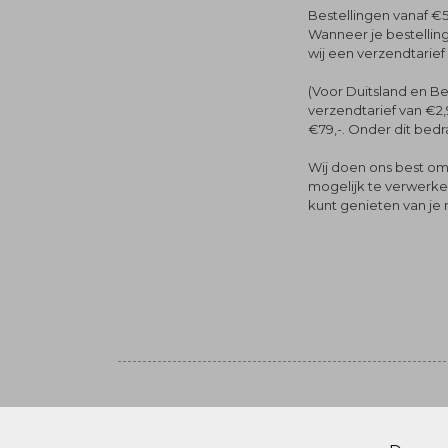
Bestellingen vanaf €5
Wanneer je bestelling
wij een verzendtarief
(Voor Duitsland en Be
verzendtarief van €2,
€79,-. Onder dit bedra
Wij doen ons best om 
mogelijk te verwerken 
kunt genieten van je
Volg ons
© Menger Mode