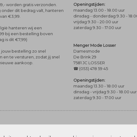
Openingstijden:
9,- worden gratis verzonden.
maandag 13.00 - 18.00 uur
 onder dit bedrag valt, hanteren
dinsdag - donderdag 9.30 - 18.0
 van €3,99.
vrijdag 9.30 - 20.00 uur
zaterdag 9.30 - 17.00 uur
lgië hanteren wij een
99 bij een bestelling boven
g is dit €7,99)
Menger Mode Losser
Damesmode
jouw bestelling zo snel
De Brink 29
en te versturen, zodat jij snel
7581 JC LOSSER
 nieuwe aankoop.
☎ (053) 478 59 45
Openingstijden:
maandag 13.30 - 18.00 uur
dinsdag - vrijdag 9.30 - 18.00 uur
zaterdag 9.30 - 17.00 uur