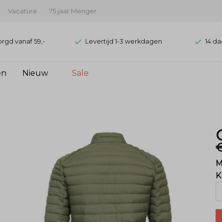
Vacature
75 jaar Menger
orgd vanaf 59,-
Levertijd 1-3 werkdagen
14 da
en
Nieuw
Sale
€
M
K