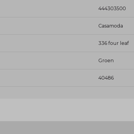
444303500
Casamoda
336 four leaf
Groen
40486