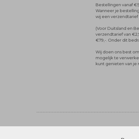
Bestellingen vanaf €5
Wanneer je bestelling
wij een verzendtarief
(Voor Duitsland en Be
verzendtarief van €2,
€79,-. Onder dit bedra
Wij doen ons best om 
mogelijk te verwerken 
kunt genieten van je
Volg ons
© Menger Mode