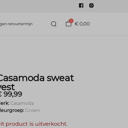
0
€ 0,00
gen retourtermijn
Casamoda sweat
vest
€ 99,99
erk:
Casamoda
leurgroep:
Groen
it product is uitverkocht.