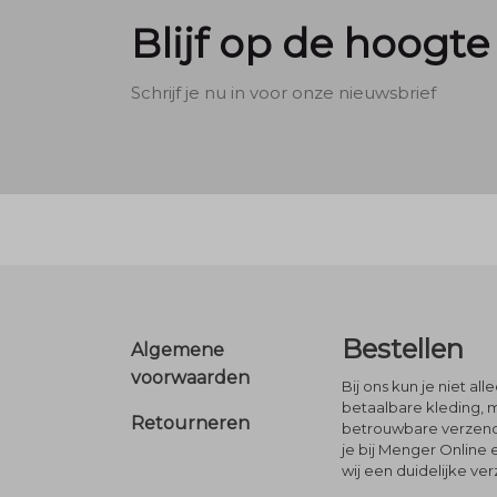
Blijf op de hoogte
Schrijf je nu in voor onze nieuwsbrief
Footer
Bestellen
Algemene
voorwaarden
Bij ons kun je niet al
betaalbare kleding, 
Retourneren
betrouwbare verzendi
je bij Menger Online 
wij een duidelijke ve