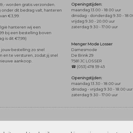
Openingstijden:
9,- worden gratis verzonden.
maandag 13.00 - 18.00 uur
 onder dit bedrag valt, hanteren
dinsdag - donderdag 9.30 - 18.0
 van €3,99.
vrijdag 9.30 - 20.00 uur
zaterdag 9.30 - 17.00 uur
lgië hanteren wij een
99 bij een bestelling boven
g is dit €7,99)
Menger Mode Losser
Damesmode
jouw bestelling zo snel
De Brink 29
en te versturen, zodat jij snel
7581 JC LOSSER
 nieuwe aankoop.
☎ (053) 478 59 45
Openingstijden:
maandag 13.30 - 18.00 uur
dinsdag - vrijdag 9.30 - 18.00 uur
zaterdag 9.30 - 17.00 uur