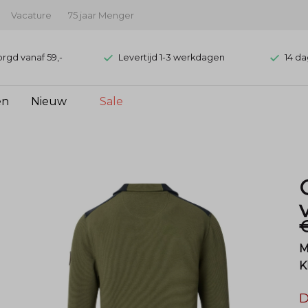
Vacature
75 jaar Menger
orgd vanaf 59,-
Levertijd 1-3 werkdagen
14 da
en
Nieuw
Sale
M
K
D