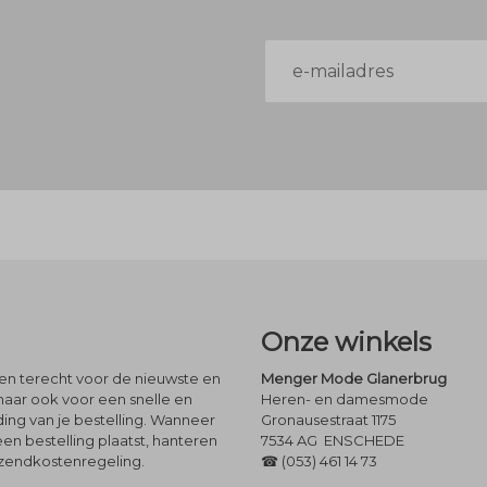
E-
mailadres
Onze winkels
leen terecht voor de nieuwste en
Menger Mode Glanerbrug
maar ook voor een snelle en
Heren- en damesmode
ng van je bestelling. Wanneer
Gronausestraat 1175
een bestelling plaatst, hanteren
7534 AG ENSCHEDE
rzendkostenregeling.
☎ (053) 461 14 73