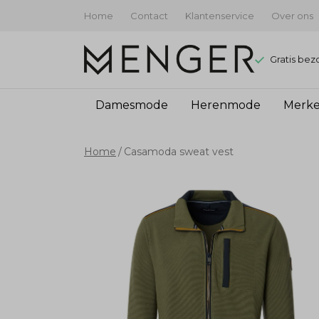
Home
Contact
Klantenservice
Over ons
Gratis bez
Damesmode
Herenmode
Merk
Casamoda
Home
Casamoda sweat vest
sweat
vest
-
Menger
Mode