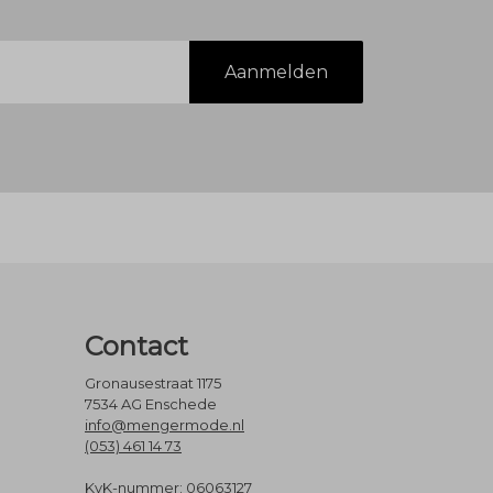
Aanmelden
Contact
Gronausestraat 1175
7534 AG Enschede
info@mengermode.nl
(053) 461 14 73
KvK-nummer: 06063127