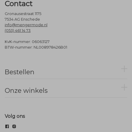
Contact
Gronausestraat 1175
7534 AG Enschede
info@mengermode.nl
(053) 461 14 73
KvK-nummer: 06063127
BTW-nummer: NL008978426B01
Bestellen
Onze winkels
Volg ons