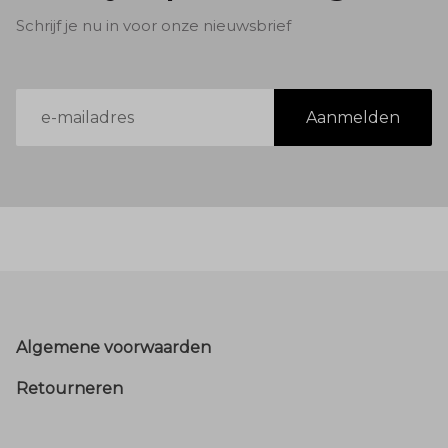
Schrijf je nu in voor onze nieuwsbrief
E-
Aanmelden
mailadres
Footer
Algemene voorwaarden
Retourneren