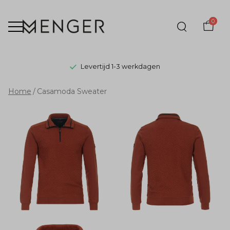
0
Levertijd 1-3 werkdagen
Casamoda
Home
Casamoda Sweater
Sweater
-
Menger
Mode