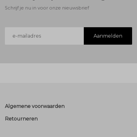
Schrijf je nu in voor onze nieuwsbrief
E-
Aanmelden
mailadres
Footer
Algemene voorwaarden
Retourneren