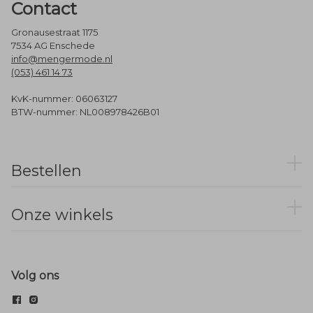
Contact
Gronausestraat 1175
7534 AG Enschede
info@mengermode.nl
(053) 461 14 73
KvK-nummer: 06063127
BTW-nummer: NL008978426B01
Bestellen
Onze winkels
Volg ons