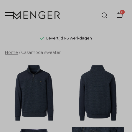
0
Levertijd 1-3 werkdagen
Casamoda
Home
Casamoda sweater
sweater
-
Menger
Mode